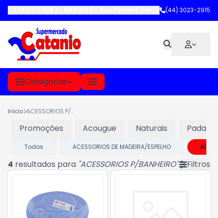
CATANIO LOJA 1 - MARINGÁ
-
Rua Pioneira Gertrude Heck Fritzen
(44) 3023-2915
,
M
Categorias
Início
ACESSORIOS P/BANHEIRO
Promoções
Acougue
Naturais
Padaria
Todos
ACESSORIOS DE MADEIRA/ESPELHO
ACESS
4
resultados para
"
ACESSORIOS P/BANHEIRO
"
Filtros