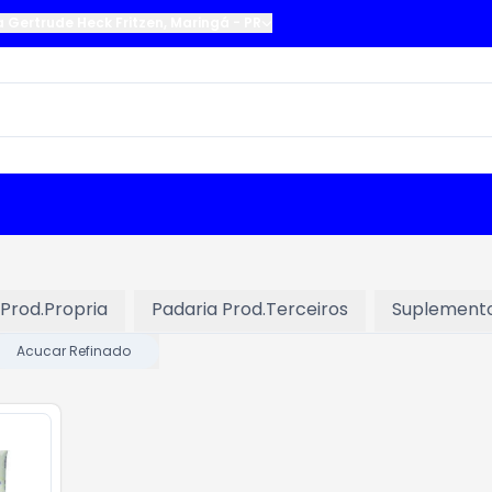
a Gertrude Heck Fritzen
,
Maringá
-
PR
 Prod.Propria
Padaria Prod.Terceiros
Suplement
Acucar Refinado