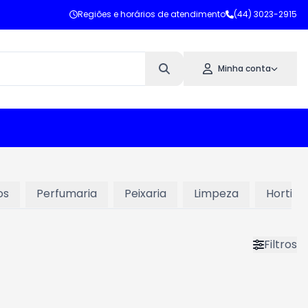
Regiões e horários de atendimento
(44) 3023-2915
Minha conta
os
Perfumaria
Peixaria
Limpeza
Hortifru
Filtros