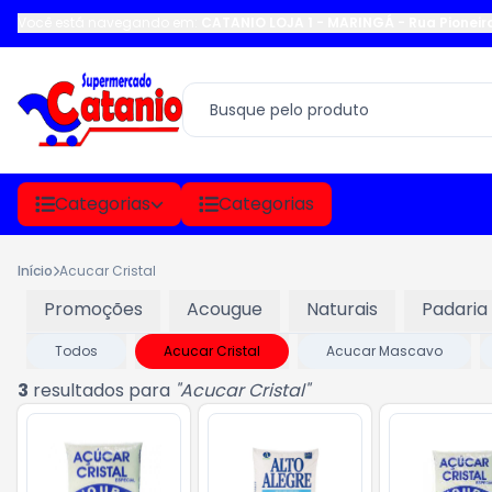
Você está navegando em:
CATANIO LOJA 1 - MARINGÁ
-
Rua Pioneir
Categorias
Categorias
Início
Acucar Cristal
Promoções
Acougue
Naturais
Padaria
Todos
Acucar Cristal
Acucar Mascavo
3
resultados para
"
Acucar Cristal
"