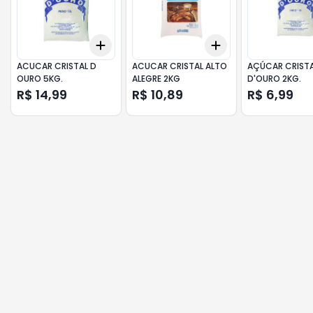
Add
Add
+
3
+
5
+
10
+
3
+
5
+
10
ACUCAR CRISTAL D
ACUCAR CRISTAL ALTO
AÇÚCAR CRIST
OURO 5KG.
ALEGRE 2KG
D'OURO 2KG.
R$ 14,99
R$ 10,89
R$ 6,99