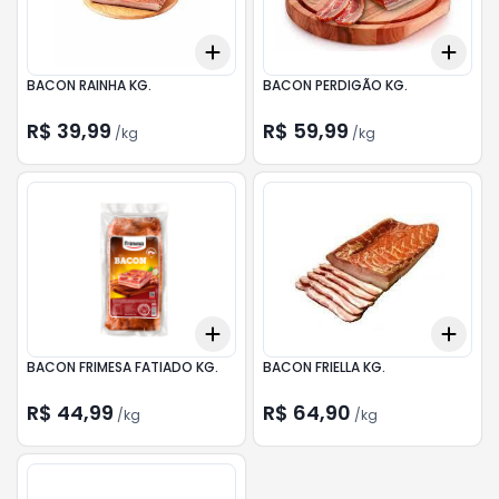
Add
Add
+
0.9
kg
+
1.5
kg
+
0.
BACON RAINHA KG.
BACON PERDIGÃO KG.
R$ 39,99
R$ 59,99
/
kg
/
kg
Add
Add
+
3
kg
+
5
kg
+
3
BACON FRIMESA FATIADO KG.
BACON FRIELLA KG.
R$ 44,99
R$ 64,90
/
kg
/
kg