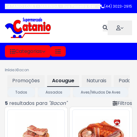
CATANIO LOJA 1 - MARINGÁ
-
Rua Pioneira Gertrude Heck Fritzen
(44) 3023-2915
,
M
Categorias
Início
Bacon
Promoções
Acougue
Naturais
Padaria
Todos
Assados
Aves/Miudos De Aves
5
resultados para
"
Bacon
"
Filtros