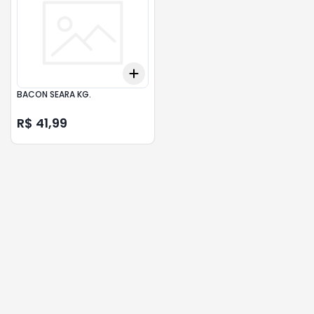
Add
+
3
+
5
+
10
BACON SEARA KG.
R$ 41,99