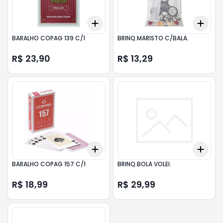
Add
Add
+
3
+
5
+
10
+
3
BARALHO COPAG 139 C/1
BRINQ.MARISTO C/BALA.
R$ 23,90
R$ 13,29
Add
Add
+
3
+
5
+
10
+
3
BARALHO COPAG 157 C/1
BRINQ.BOLA VOLEI.
R$ 18,99
R$ 29,99