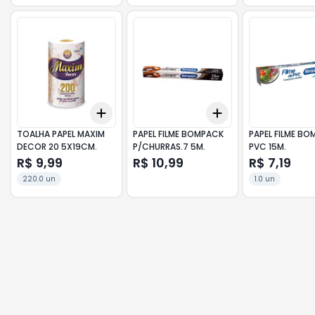
Add
Add
+
3
+
5
+
10
+
3
+
5
+
10
TOALHA PAPEL MAXIM
PAPEL FILME BOMPACK
PAPEL FILME B
DECOR 20 5X19CM.
P/CHURRAS.7 5M.
PVC 15M.
R$ 9,99
R$ 10,99
R$ 7,19
220.0 un
1.0 un