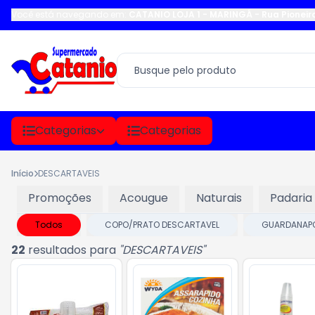
Você está navegando em:
CATANIO LOJA 1 - MARINGÁ
-
Rua Pioneir
Categorias
Categorias
Início
DESCARTAVEIS
Promoções
Acougue
Naturais
Padaria
Todos
COPO/PRATO DESCARTAVEL
GUARDANAP
22
resultados para
"
DESCARTAVEIS
"