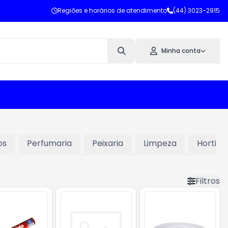
Regiões e horários de atendimento
(44) 3023-2915
Minha conta
os
Perfumaria
Peixaria
Limpeza
Hortifru
Filtros