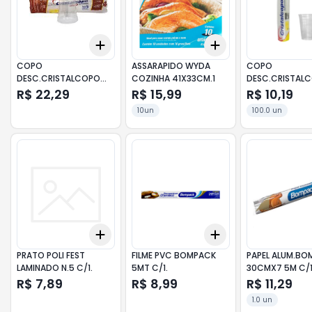
Add
Add
+
3
+
5
+
10
+
3
+
5
+
10
COPO
ASSARAPIDO WYDA
COPO
DESC.CRISTALCOPO
COZINHA 41X33CM.1
DESC.CRISTAL
770ML.C/30.
TRA.AGUA 180M
R$ 22,29
R$ 15,99
R$ 10,19
10un
100.0 un
Add
Add
+
3
+
5
+
10
+
3
+
5
+
10
PRATO POLI FEST
FILME PVC BOMPACK
PAPEL ALUM.BO
LAMINADO N.5 C/1.
5MT C/1.
30CMX7 5M C/
R$ 7,89
R$ 8,99
R$ 11,29
1.0 un