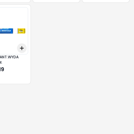
Add
10
+
3
+
5
+
10
MANT.WYDA
M.
19