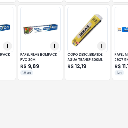
Add
Add
Add
+
3
+
5
+
10
+
3
+
5
+
10
+
3
+
5
+
OMPACK
PAPEL FILME BOMPACK
COPO DESC.IBRASDE
PAPEL 
PVC 30M.
AGUA TRANSP.300ML
29X7 5
R$ 9,89
R$ 12,19
R$ 11,
1.0 un
1un