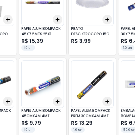
Add
Add
Add
+
3
+
5
+
10
+
3
+
5
+
10
+
3
+
5
+
PAPEL ALUM.BOMPACK
PRATO
PAPEL A
COPO
45X7 5MTS.25X1
DESC.KEROCOPO 15CM
30X7 5
C/10
R$ 15,39
R$ 3,99
R$ 6
1.0 un
1.0 un
Add
Add
Add
+
3
+
5
+
10
+
3
+
5
+
10
+
3
+
5
+
MPACK
PAPEL ALUM.BOMPACK
PAPEL ALUM.BOMPACK
EMBALA
1
45CMX4M 4MT.
PREM.30CMX4M 4MT
BOMPAC
R$ 9,79
R$ 13,29
R$ 6
1.0 un
1.0 un
50.0 u