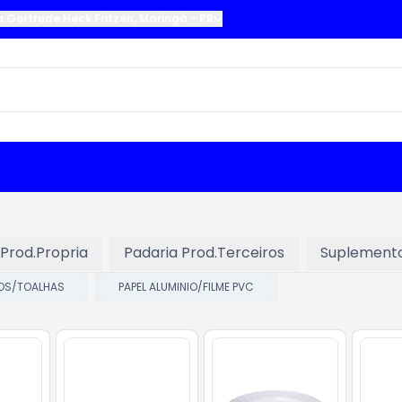
a Gertrude Heck Fritzen
,
Maringá
-
PR
 Prod.Propria
Padaria Prod.Terceiros
Suplement
OS/TOALHAS
PAPEL ALUMINIO/FILME PVC