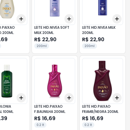
Add
Add
Add
10
+
3
+
5
+
10
+
3
+
5
+
10
+
3
ID.PAIXAO
LEITE HID.NIVEA SOFT
LEITE HID.NIVEA MILK
D.200ML.
MILK 200ML.
200ML.
,69
R$ 22,90
R$ 22,90
200ml
200ml
Add
Add
Add
10
+
3
+
5
+
10
+
3
+
5
+
10
+
3
OLONIA
LEITE HID.PAIXAO
LEITE HID.PAIXAO
L 100ML.
F.BAUNILHA 200ML.
FRAMB/NEGRA 200ML
,39
R$ 16,69
R$ 16,69
0.2 lt
0.2 lt