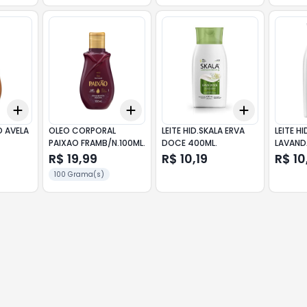
Add
Add
Add
+
3
+
5
+
10
+
3
+
5
+
10
+
3
+
5
+
O AVELA
OLEO CORPORAL
LEITE HID.SKALA ERVA
LEITE H
PAIXAO FRAMB/N.100ML.
DOCE 400ML.
LAVAND
R$ 19,99
R$ 10,19
R$ 10
100 Grama(s)