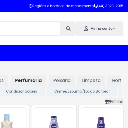
Regiões e horários de atendimento
(44) 3023-2915
Minha conta
os
Perfumaria
Peixaria
Limpeza
Hortifru
Condicionadores
Creme/Espuma/Locao Barbear
Filtros