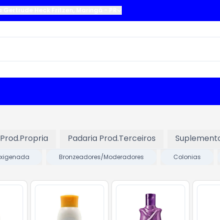
a Gertrude Heck Fritzen
,
Maringá
-
PR
 Prod.Propria
Padaria Prod.Terceiros
Suplement
xigenada
Bronzeadores/Moderadores
Colonias