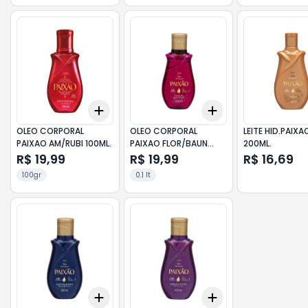
Add
Add
+
3
+
5
+
10
+
3
+
5
+
10
OLEO CORPORAL
OLEO CORPORAL
LEITE HID.PAIXA
PAIXAO AM/RUBI 100ML.
PAIXAO FLOR/BAUN
200ML.
100M
R$ 19,99
R$ 19,99
R$ 16,69
100gr
0.1 lt
Add
Add
+
3
+
5
+
10
+
3
+
5
+
10