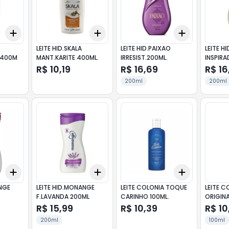
Add
Add
Add
+
3
+
5
+
10
+
3
+
5
+
10
+
3
+
5
+
LEITE HID.SKALA
LEITE HID.PAIXAO
LEITE H
G.400M
MANT.KARITE 400ML.
IRRESIST.200ML.
INSPIRA
R$ 10,19
R$ 16,69
R$ 16
200ml
200ml
Add
Add
Add
+
3
+
5
+
10
+
3
+
5
+
10
+
3
+
5
+
NGE
LEITE HID.MONANGE
LEITE COLONIA TOQUE
LEITE C
F.LAVANDA 200ML
CARINHO 100ML.
ORIGINA
R$ 15,99
R$ 10,39
R$ 10
200ml
100ml