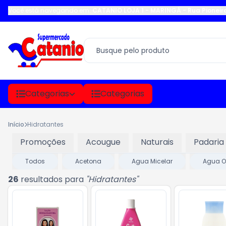
Você está navegando em:
CATANIO LOJA 1 - MARINGÁ
-
Rua Pioneir
Categorias
Categorias
Início
Hidratantes
Promoções
Acougue
Naturais
Padaria
Todos
Acetona
Agua Micelar
Agua O
26
resultados para
"
Hidratantes
"