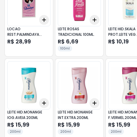
Add
Add
+
3
+
5
+
10
+
3
+
5
+
10
LOCAO
LEITE ROSAS
LEITE HID.SKALA
REST.PALMINDAYA
TRADICIONAL 100ML.
PROT.LEITE VE
FEM.160ML.
R$ 28,99
R$ 6,69
R$ 10,19
100ml
Add
Add
+
3
+
5
+
10
+
3
+
5
+
10
LEITE HID.MONANGE
LEITE HID.MONANGE
LEITE HID.MONA
IOG.AVEIA 200ML
INT.EXTRA.200ML
F.VERMEL.200ML
R$ 15,99
R$ 15,99
R$ 15,99
200ml
200ml
200ml