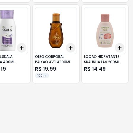
Add
Add
Add
10
+
3
+
5
+
10
+
3
+
5
+
10
+
3
ID.SKALA
OLEO CORPORAL
LOCAO HIDRATANTE
A 400ML.
PAIXAO AVELA 100ML
SKALINHA LAV.200ML
,19
R$ 19,99
R$ 14,49
100ml