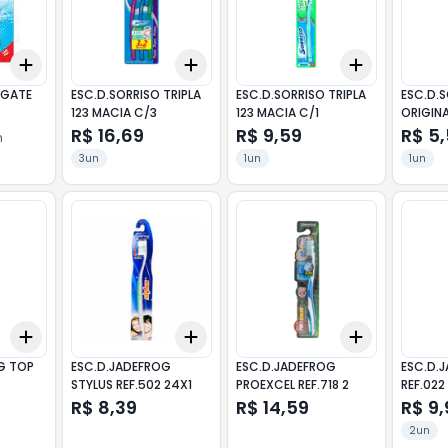
Add
Add
Add
+
3
+
5
+
10
+
3
+
5
+
10
+
3
+
5
+
LGATE
ESC.D.SORRISO TRIPLA
ESC.D.SORRISO TRIPLA
ESC.D.
123 MACIA C/3
123 MACIA C/1
ORIGINA
R$ 16,69
R$ 9,59
R$ 5
n
3un
1un
1un
Add
Add
Add
+
3
+
5
+
10
+
3
+
5
+
10
+
3
+
5
+
G TOP
ESC.D.JADEFROG
ESC.D.JADEFROG
ESC.D.
STYLUS REF.502 24X1
PROEXCEL REF.718 2
REF.022
R$ 8,39
R$ 14,59
R$ 9,
2un