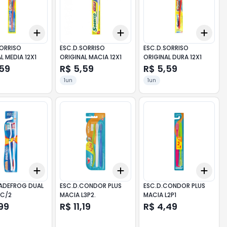
Add
Add
Add
10
+
3
+
5
+
10
+
3
+
5
+
10
+
3
SORRISO
ESC.D.SORRISO
ESC.D.SORRISO
L MEDIA 12X1
ORIGINAL MACIA 12X1
ORIGINAL DURA 12X1
,59
R$ 5,59
R$ 5,59
1un
1un
Add
Add
Add
10
+
3
+
5
+
10
+
3
+
5
+
10
+
3
JADEFROG DUAL
ESC.D.CONDOR PLUS
ESC.D.CONDOR PLUS
 C/2
MACIA L3P2.
MACIA L2P1
99
R$ 11,19
R$ 4,49