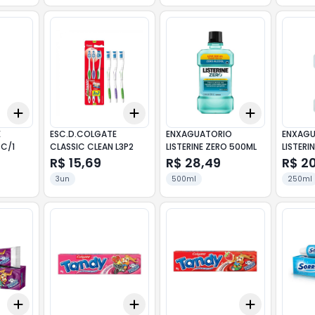
Add
Add
Add
+
3
+
5
+
10
+
3
+
5
+
10
+
3
+
5
+
E
ESC.D.COLGATE
ENXAGUATORIO
ENXAGU
 C/1
CLASSIC CLEAN L3P2
LISTERINE ZERO 500ML
LISTERI
R$ 15,69
R$ 28,49
R$ 2
3un
500ml
250ml
Add
Add
Add
+
3
+
5
+
10
+
3
+
5
+
10
+
3
+
5
+