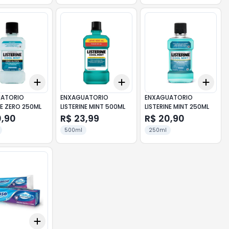
Add
Add
Add
10
+
3
+
5
+
10
+
3
+
5
+
10
+
3
ATORIO
ENXAGUATORIO
ENXAGUATORIO
NE ZERO 250ML
LISTERINE MINT 500ML
LISTERINE MINT 250ML
0,90
R$ 23,99
R$ 20,90
500ml
250ml
Add
10
+
3
+
5
+
10