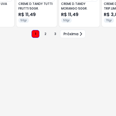
 UVA
CREME D.TANDY TUTTI
CREME D.TANDY
CREME 
FRUTTI 50GR.
MORANGO 50GR.
TRIP.L
R$ 11,49
R$ 11,49
R$ 3
50gr
50gr
70gr
Próxima
1
2
3