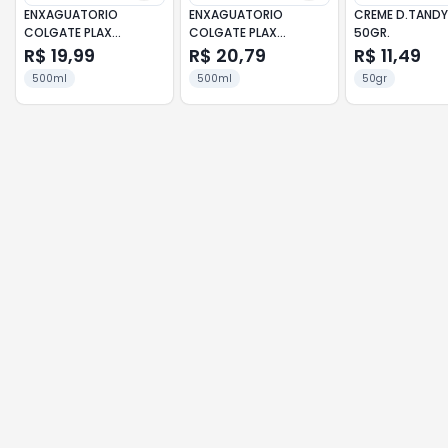
ENXAGUATORIO
ENXAGUATORIO
CREME D.TANDY
COLGATE PLAX
COLGATE PLAX
50GR.
F.MI.500M
CLA.500ML
R$ 19,99
R$ 20,79
R$ 11,49
500ml
500ml
50gr