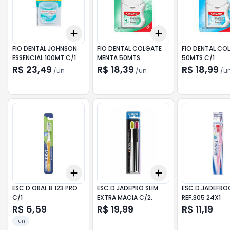
Add
Add
+
3
+
5
+
10
+
3
+
5
+
10
FIO DENTAL JOHNSON
FIO DENTAL COLGATE
FIO DENTAL CO
ESSENCIAL 100MT.C/1
MENTA 50MTS
50MTS.C/1
R$ 23,49
R$ 18,39
R$ 18,99
/
un
/
un
/
u
Add
Add
+
3
+
5
+
10
+
3
+
5
+
10
ESC.D.ORAL B 123 PRO
ESC.D.JADEPRO SLIM
ESC.D.JADEFRO
C/1
EXTRA MACIA C/2.
REF.305 24X1
R$ 6,59
R$ 19,99
R$ 11,19
1un