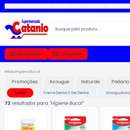
Você está navegando em:
CATANIO LOJA 1 - MARINGÁ
-
Rua Pioneir
Categorias
Categorias
Início
Higiene Bucal
Promoções
Acougue
Naturais
Padaria
Todos
Creme Dental E Gel Dental
Enxaguatorio
72
resultados para
"
Higiene Bucal
"