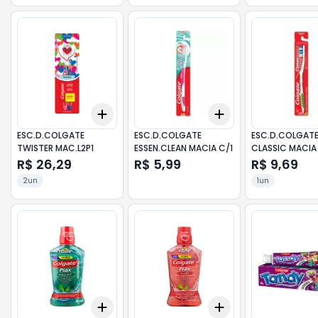
Add
Add
+
3
+
5
+
10
+
3
+
5
+
10
ESC.D.COLGATE
ESC.D.COLGATE
ESC.D.COLGAT
TWISTER MAC.L2P1
ESSEN.CLEAN MACIA C/1
CLASSIC MACIA
R$ 26,29
R$ 5,99
R$ 9,69
2un
1un
Add
Add
+
3
+
5
+
10
+
3
+
5
+
10