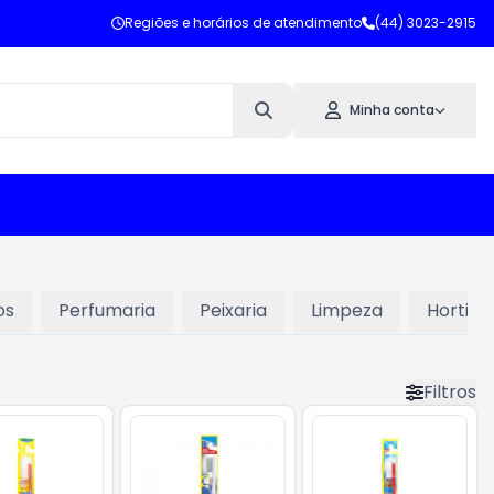
Regiões e horários de atendimento
(44) 3023-2915
Minha conta
os
Perfumaria
Peixaria
Limpeza
Hortifru
Filtros