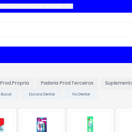
a Gertrude Heck Fritzen
,
Maringá
-
PR
 Prod.Propria
Padaria Prod.Terceiros
Suplement
 Bucal
Escova Dental
Fio Dental