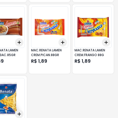
Add
Add
Add
10
+
3
+
5
+
10
+
3
+
5
+
10
+
3
NATA LAMEN
MAC.RENATA LAMEN
MAC.RENATA LAMEN
/BAC.85GR
CREM.PICAN.88GR
CREM.FRANGO 88G
89
R$ 1,89
R$ 1,89
Add
10
+
3
+
5
+
10