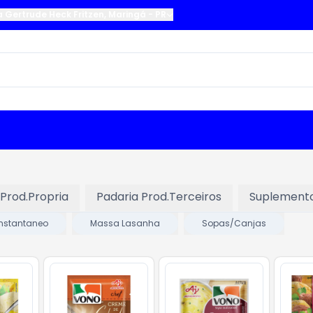
a Gertrude Heck Fritzen
,
Maringá
-
PR
 Prod.Propria
Padaria Prod.Terceiros
Suplement
nstantaneo
Massa Lasanha
Sopas/Canjas