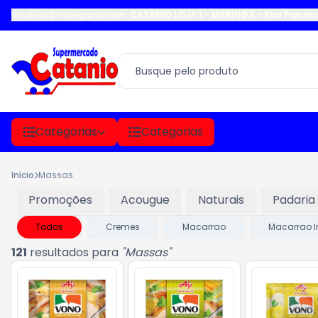
Você está navegando em:
CATANIO LOJA 1 - MARINGÁ
-
Rua Pioneir
Categorias
Categorias
Início
Massas
Promoções
Acougue
Naturais
Padaria
Todos
Cremes
Macarrao
Macarrao I
121
resultados para
"
Massas
"