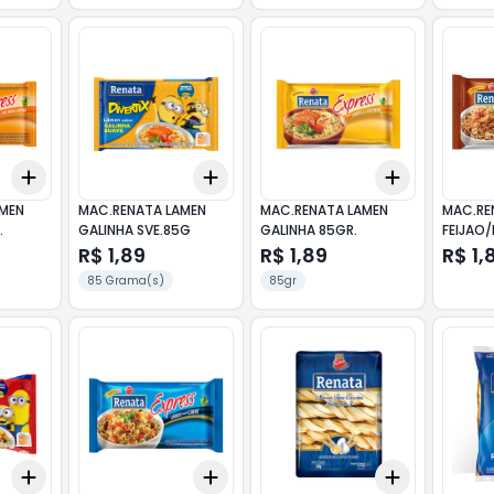
Add
Add
Add
+
3
+
5
+
10
+
3
+
5
+
10
+
3
+
5
+
AMEN
MAC.RENATA LAMEN
MAC.RENATA LAMEN
MAC.RE
.
GALINHA SVE.85G
GALINHA 85GR.
FEIJAO
R$ 1,89
R$ 1,89
R$ 1,
85 Grama(s)
85gr
Add
Add
Add
+
3
+
5
+
10
+
3
+
5
+
10
+
3
+
5
+