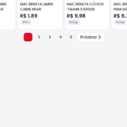
AMEN
MAC.RENATA LAMEN
MAC.RENATA C/OVOS
MAC.RE
5G
CARNE 85GR.
TALHAR.3 500GR
PENA 5
R$ 1,89
R$ 9,98
R$ 6
85hr
500gr
500gr
Próxima
1
2
3
4
5