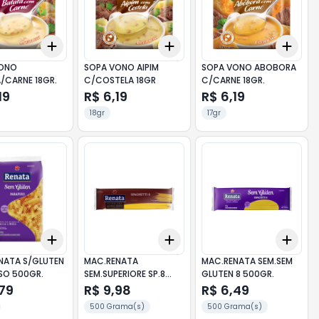
Add
Add
Add
10
+
3
+
5
+
10
+
3
+
5
+
10
+
3
VONO
SOPA VONO AIPIM
SOPA VONO ABOBORA
/CARNE 18GR.
C/COSTELA 18GR
C/CARNE 18GR.
19
R$ 6,19
R$ 6,19
18gr
17gr
Add
Add
Add
10
+
3
+
5
+
10
+
3
+
5
+
10
+
3
NATA S/GLUTEN
MAC.RENATA
MAC.RENATA SEM.SEM
SO 500GR.
SEM.SUPERIORE SP.8
GLUTEN 8 500GR.
500GR
,79
R$ 9,98
R$ 6,49
500 Grama(s)
500 Grama(s)