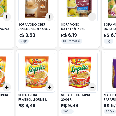
Add
Add
Add
+
3
+
5
+
10
+
3
+
5
+
10
+
3
+
5
+
SOPA VONO CHEF
SOPA VONO
SOPA 
SALSA
CREME CEBOLA 58GR.
BATATA/CARNE
BATATA
MEN.SODIO 18
R$ 9,90
R$ 6,19
R$ 6,
58gr
18 Grama(s)
18gr
Add
Add
Add
+
3
+
5
+
10
+
3
+
5
+
10
+
3
+
5
+
LINHA
SOPAO JOIA
SOPAO JOIA CARNE
MAC.RE
FRANGO/LEGUMES
200GR.
PARAFU
200GR.
R$ 9,49
R$ 9,49
R$ 6
200gr
500gr