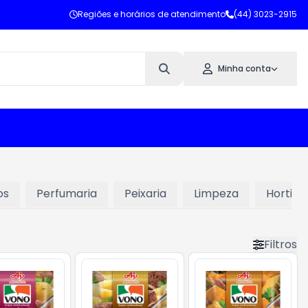
Regiões e horários de atendimento
(44) 3023-2915
Minha conta
os
Perfumaria
Peixaria
Limpeza
Hortifru
Filtros