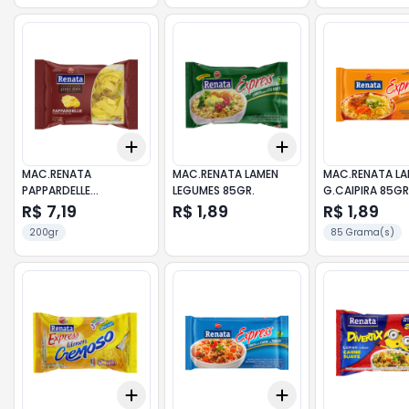
Add
Add
+
3
+
5
+
10
+
3
+
5
+
10
MAC.RENATA
MAC.RENATA LAMEN
MAC.RENATA L
PAPPARDELLE
LEGUMES 85GR.
G.CAIPIRA 85GR
TD.SUP.200GR
R$ 7,19
R$ 1,89
R$ 1,89
200gr
85 Grama(s)
Add
Add
+
3
+
5
+
10
+
3
+
5
+
10