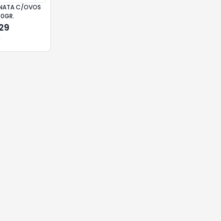
NATA C/OVOS
00GR.
,29