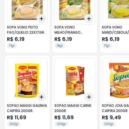
Add
Add
+
3
+
5
+
10
+
3
+
5
+
10
SOPA VONO PEITO
SOPA VONO
SOPA VONO
FGO/QUEIJO 23X17GR.
MILHO/FRANGO
MAND/CEBOLA/
23X18GR.
23X17GR
R$ 6,19
R$ 6,19
R$ 6,19
17gr
18gr
17gr
Add
Add
+
3
+
5
+
10
+
3
+
5
+
10
SOPAO MAGGI GALINHA
SOPAO MAGGI CARNE
SOPAO JOIA GA
CAIPIRA 200GR.
200GR.
CAIPIRA 200GR
R$ 11,69
R$ 11,69
R$ 9,49
200gr
200gr
200gr