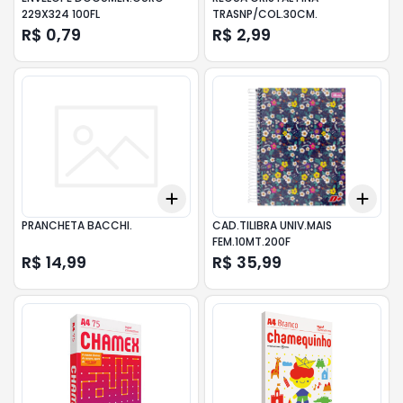
229X324 100FL
TRASNP/COL.30CM.
R$ 0,79
R$ 2,99
Add
Add
+
3
+
5
+
10
+
3
PRANCHETA BACCHI.
CAD.TILIBRA UNIV.MAIS
FEM.10MT.200F
R$ 14,99
R$ 35,99