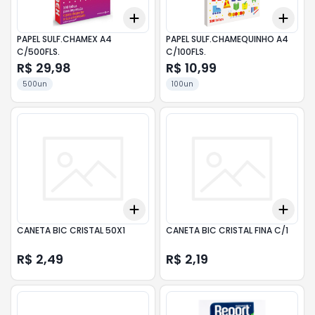
Add
Add
+
3
+
5
+
10
+
3
PAPEL SULF.CHAMEX A4
PAPEL SULF.CHAMEQUINHO A4
C/500FLS.
C/100FLS.
R$ 29,98
R$ 10,99
500un
100un
Add
Add
+
3
+
5
+
10
+
3
CANETA BIC CRISTAL 50X1
CANETA BIC CRISTAL FINA C/1
R$ 2,49
R$ 2,19