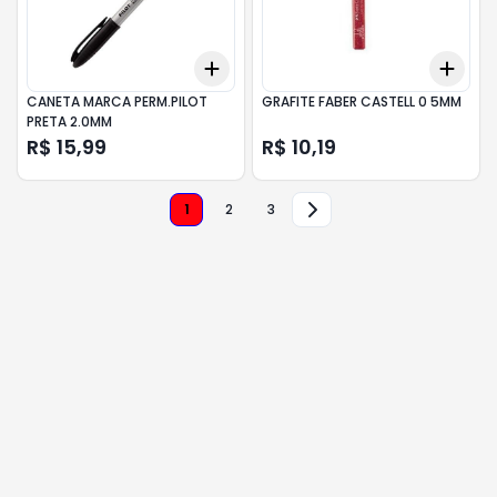
Add
Add
+
3
+
5
+
10
+
3
CANETA MARCA PERM.PILOT
GRAFITE FABER CASTELL 0 5MM
PRETA 2.0MM
R$ 15,99
R$ 10,19
1
2
3