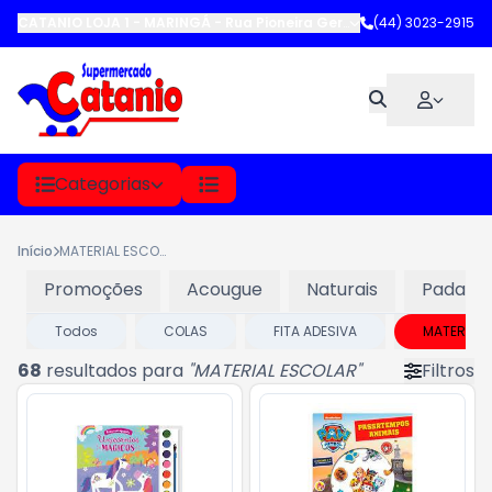
CATANIO LOJA 1 - MARINGÁ
-
Rua Pioneira Gertrude Heck Fritzen
(44) 3023-2915
,
M
Categorias
Início
MATERIAL ESCOLAR
Promoções
Acougue
Naturais
Padaria
Todos
COLAS
FITA ADESIVA
MATERIAL 
68
resultados para
"
MATERIAL ESCOLAR
"
Filtros