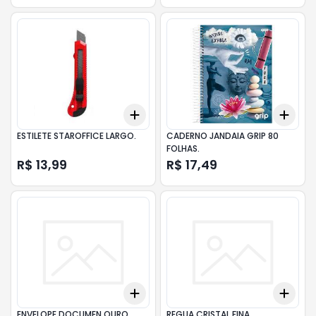
Add
Add
+
3
+
5
+
10
+
3
ESTILETE STAROFFICE LARGO.
CADERNO JANDAIA GRIP 80
FOLHAS.
R$ 13,99
R$ 17,49
Add
Add
+
3
+
5
+
10
+
3
ENVELOPE DOCUMEN.OURO
REGUA CRISTAL FINA