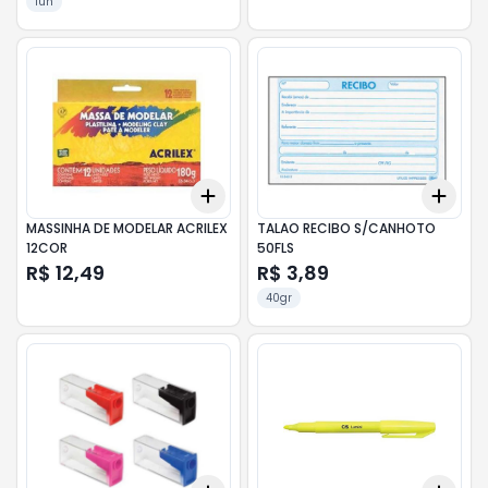
1un
Add
Add
+
3
+
5
+
10
+
3
MASSINHA DE MODELAR ACRILEX
TALAO RECIBO S/CANHOTO
12COR
50FLS
R$ 12,49
R$ 3,89
40gr