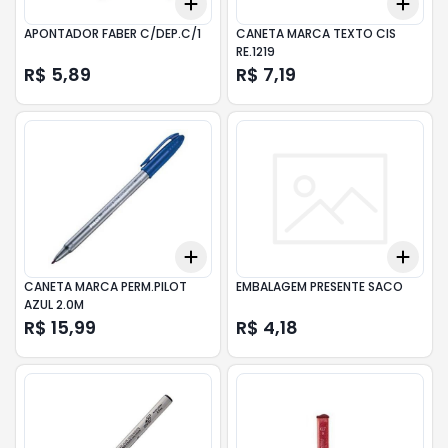
Add
Add
+
3
+
5
+
10
+
3
APONTADOR FABER C/DEP.C/1
CANETA MARCA TEXTO CIS
RE.1219
R$ 5,89
R$ 7,19
Add
Add
+
3
+
5
+
10
+
3
CANETA MARCA PERM.PILOT
EMBALAGEM PRESENTE SACO
AZUL 2.0M
R$ 15,99
R$ 4,18