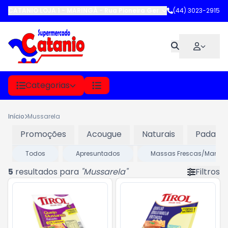
CATANIO LOJA 1 - MARINGÁ
-
Rua Pioneira Gertrude Heck Fritzen
(44) 3023-2915
,
M
Categorias
Início
Mussarela
Promoções
Acougue
Naturais
Padaria
Todos
Apresuntados
Massas Frescas/Manju
5
resultados para
"
Mussarela
"
Filtros