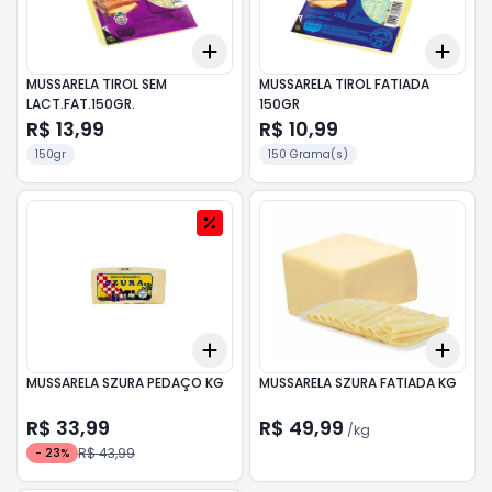
Add
Add
+
3
+
5
+
10
+
3
MUSSARELA TIROL SEM
MUSSARELA TIROL FATIADA
LACT.FAT.150GR.
150GR
R$ 13,99
R$ 10,99
150gr
150 Grama(s)
Add
Add
+
0.9
+
1.5
+
3
+
0.
MUSSARELA SZURA PEDAÇO KG
MUSSARELA SZURA FATIADA KG
R$ 33,99
R$ 49,99
/
kg
R$ 43,99
-
23
%