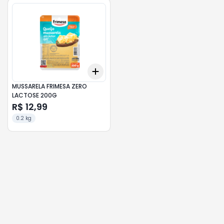
Add
+
3
+
5
+
10
MUSSARELA FRIMESA ZERO
LACTOSE 200G
R$ 12,99
0.2 kg