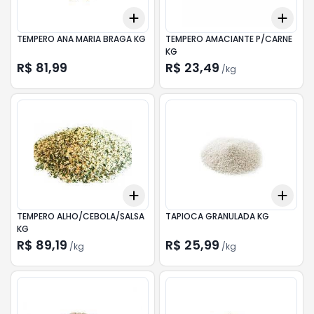
Add
Add
+
0.3
+
0.5
+
1
+
0.
TEMPERO ANA MARIA BRAGA KG
TEMPERO AMACIANTE P/CARNE
KG
R$ 81,99
R$ 23,49
/
kg
Add
Add
+
0.3
kg
+
0.5
kg
+
0.
TEMPERO ALHO/CEBOLA/SALSA
TAPIOCA GRANULADA KG
KG
R$ 89,19
R$ 25,99
/
kg
/
kg