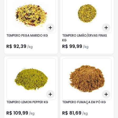
Add
Add
+
0.3
kg
+
0.5
kg
+
0.
TEMPERO PEGA MARIDO KG
TEMPERO LIMÃO/ERVAS FINAS
KG
R$ 92,39
R$ 99,99
/
kg
/
kg
Add
Add
+
0.3
kg
+
0.5
kg
+
0.
TEMPERO LEMON PEPPER KG
TEMPERO FUMAÇA EM PÓ KG
R$ 109,99
R$ 81,69
/
kg
/
kg