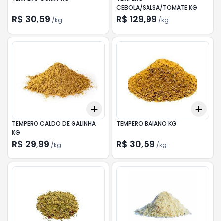
CEBOLA/SALSA/TOMATE KG
R$ 30,59
R$ 129,99
/
kg
/
kg
Add
Add
+
0.3
kg
+
0.5
kg
+
0.
TEMPERO CALDO DE GALINHA
TEMPERO BAIANO KG
KG
R$ 29,99
R$ 30,59
/
kg
/
kg