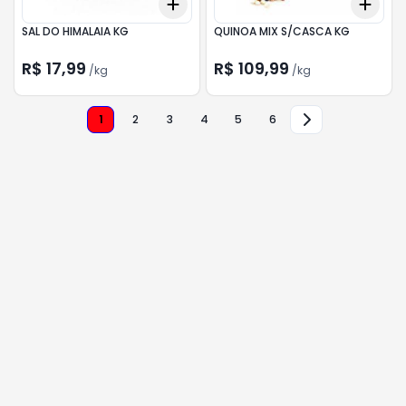
Add
Add
+
0.3
kg
+
0.5
kg
+
0.
SAL DO HIMALAIA KG
QUINOA MIX S/CASCA KG
R$ 17,99
R$ 109,99
/
kg
/
kg
1
2
3
4
5
6