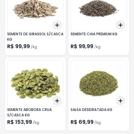
Add
Add
+
0.3
kg
+
0.5
kg
+
0.
SEMENTE DE GIRASSOL S/CASCA
SEMENTE CHIA PREMIUM KG
KG
R$ 99,99
R$ 99,99
/
kg
/
kg
Add
Add
+
0.3
kg
+
0.5
kg
+
0.
SEMENTE ABOBORA CRUA
SALSA DESIDRATADA KG
S/CASCA KG
R$ 153,99
R$ 69,99
/
kg
/
kg