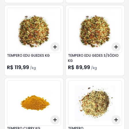
Add
Add
+
0.3
kg
+
0.5
kg
+
0.
TEMPERO EDU GUEDES KG
TEMPERO EDU GEDES S/SÓDIO
KG
R$ 119,99
R$ 89,99
/
kg
/
kg
Add
Add
+
0.3
kg
+
0.5
kg
+
0.
TEMPERO CURRY KG
TEMPERO