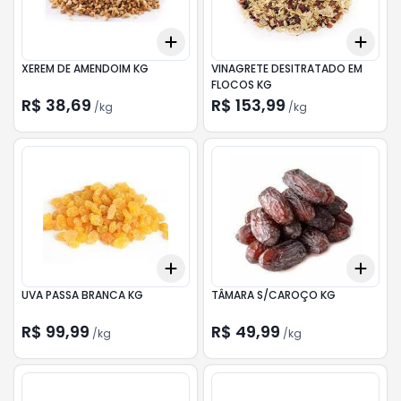
Add
Add
+
0.3
kg
+
0.5
kg
+
0.
XEREM DE AMENDOIM KG
VINAGRETE DESITRATADO EM
FLOCOS KG
R$ 38,69
R$ 153,99
/
kg
/
kg
Add
Add
+
0.3
kg
+
0.5
kg
+
0.
UVA PASSA BRANCA KG
TÂMARA S/CAROÇO KG
R$ 99,99
R$ 49,99
/
kg
/
kg