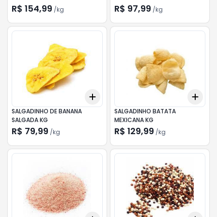
R$ 154,99
R$ 97,99
/
kg
/
kg
Add
Add
+
0.3
kg
+
0.5
kg
+
0.
SALGADINHO DE BANANA
SALGADINHO BATATA
SALGADA KG
MEXICANA KG
R$ 79,99
R$ 129,99
/
kg
/
kg