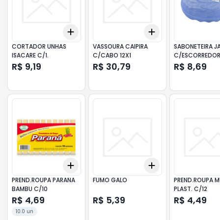
Add
Add
+
3
+
5
+
10
+
3
+
5
+
10
CORTADOR UNHAS
VASSOURA CAIPIRA
SABONETEIRA J
ISACARE C/1.
C/CABO 12X1
C/ESCORREDO
R$ 9,19
R$ 30,79
R$ 8,69
Add
Add
+
3
+
5
+
10
+
3
+
5
+
10
PREND.ROUPA PARANA
FUMO GALO
PREND.ROUPA M
BAMBU C/10
PLAST. C/12
R$ 4,69
R$ 5,39
R$ 4,49
10.0 un