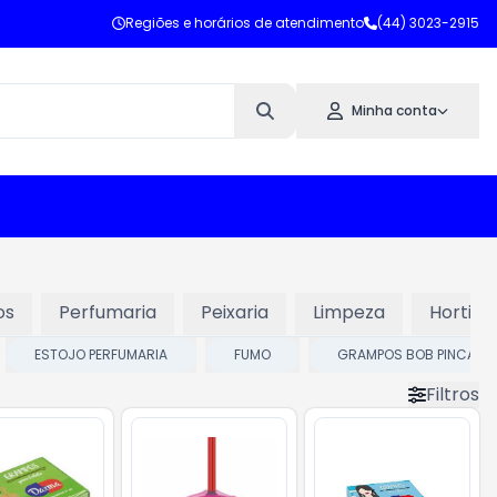
Regiões e horários de atendimento
(44) 3023-2915
Minha conta
os
Perfumaria
Peixaria
Limpeza
Hortifru
ESTOJO PERFUMARIA
FUMO
GRAMPOS BOB PINCAS 
Filtros