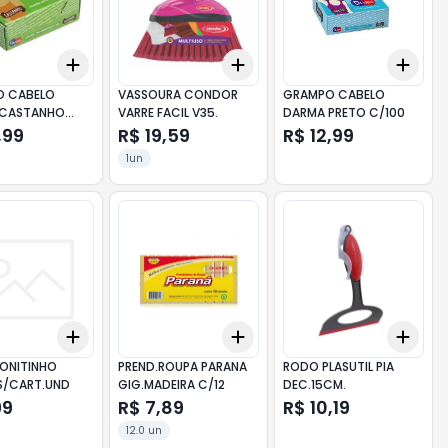
Add
Add
Add
10
+
3
+
5
+
10
+
3
+
5
+
10
+
3
O CABELO
VASSOURA CONDOR
GRAMPO CABELO
 CASTANHO
VARRE FACIL V35.
DARMA PRETO C/100
,99
R$ 19,59
R$ 12,99
1un
Add
Add
Add
10
+
3
+
5
+
10
+
3
+
5
+
10
+
3
BONITINHO
PREND.ROUPA PARANA
RODO PLASUTIL PIA
S/CART.UND
GIG.MADEIRA C/12
DEC.15CM.
99
R$ 7,89
R$ 10,19
12.0 un