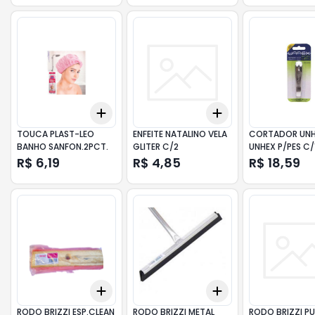
Add
Add
+
3
+
5
+
10
+
3
+
5
+
10
TOUCA PLAST-LEO
ENFEITE NATALINO VELA
CORTADOR UN
BANHO SANFON.2PCT.
GLITER C/2
UNHEX P/PES C/1
R$ 6,19
R$ 4,85
R$ 18,59
Add
Add
+
3
+
5
+
10
+
3
+
5
+
10
RODO BRIZZI ESP.CLEAN
RODO BRIZZI METAL
RODO BRIZZI P