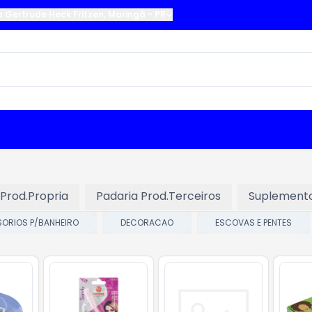
a Gertrude Heck Fritzen
,
Maringá
-
PR
 Prod.Propria
Padaria Prod.Terceiros
Suplement
ORIOS P/BANHEIRO
DECORACAO
ESCOVAS E PENTES