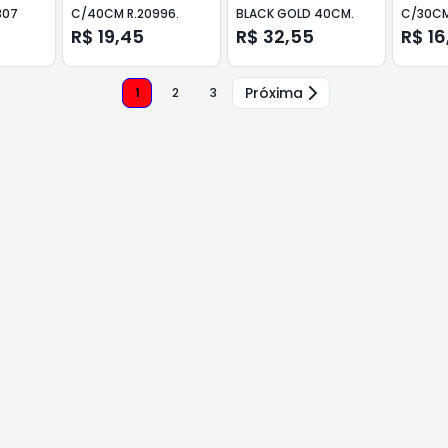
307
C/40CM R.20996.
BLACK GOLD 40CM.
C/30CM
R$ 19,45
R$ 32,55
R$ 16
Próxima
1
2
3