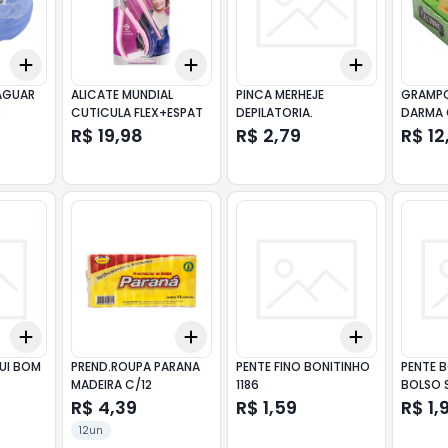
Add
Add
Add
+
3
+
5
+
10
+
3
+
5
+
10
+
3
+
5
+
AGUAR
ALICATE MUNDIAL
PINCA MERHEJE
GRAMP
R
CUTICULA FLEX+ESPAT
DEPILATORIA.
DARMA
C/100
R$ 19,98
R$ 2,79
R$ 12
Add
Add
Add
+
3
+
5
+
10
+
3
+
5
+
10
+
3
+
5
+
UI BOM
PREND.ROUPA PARANA
PENTE FINO BONITINHO
PENTE 
MADEIRA C/12
1186
BOLSO 
R$ 4,39
R$ 1,59
R$ 1,
12un