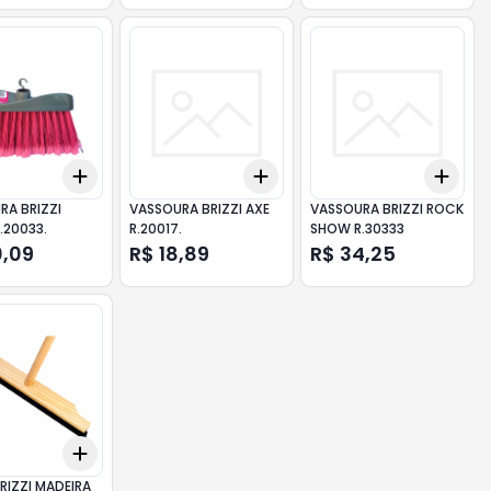
Add
Add
Add
10
+
3
+
5
+
10
+
3
+
5
+
10
+
3
RA BRIZZI
VASSOURA BRIZZI AXE
VASSOURA BRIZZI ROCK
.20033.
R.20017.
SHOW R.30333
0,09
R$ 18,89
R$ 34,25
Add
10
+
3
+
5
+
10
RIZZI MADEIRA