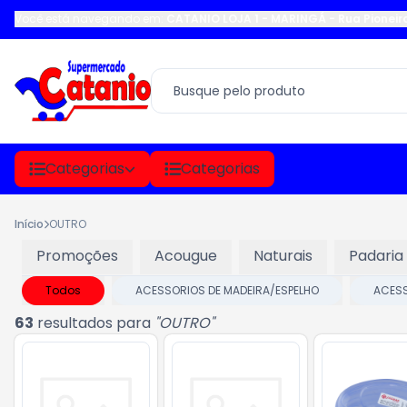
Você está navegando em:
CATANIO LOJA 1 - MARINGÁ
-
Rua Pioneir
Categorias
Categorias
Início
OUTRO
Promoções
Acougue
Naturais
Padaria
Todos
ACESSORIOS DE MADEIRA/ESPELHO
ACESS
63
resultados para
"
OUTRO
"