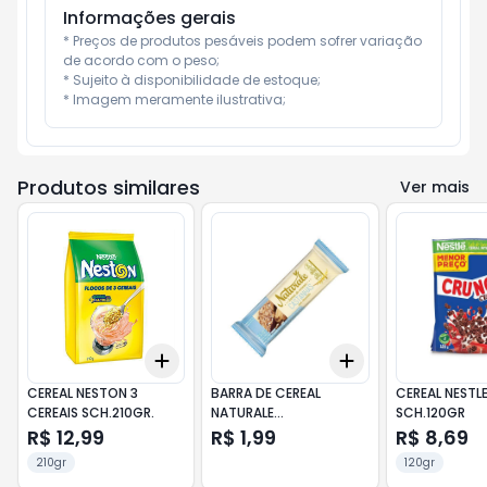
Informações gerais
* Preços de produtos pesáveis podem sofrer variação 
de acordo com o peso;

* Sujeito à disponibilidade de estoque;

* Imagem meramente ilustrativa;
Produtos similares
Ver mais
Add
Add
+
3
+
5
+
10
+
3
+
5
+
10
CEREAL NESTON 3
BARRA DE CEREAL
CEREAL NESTL
CEREAIS SCH.210GR.
NATURALE
SCH.120GR
CASTANHA/CHOCOLATE
R$ 12,99
R$ 1,99
R$ 8,69
22GR.
210gr
120gr