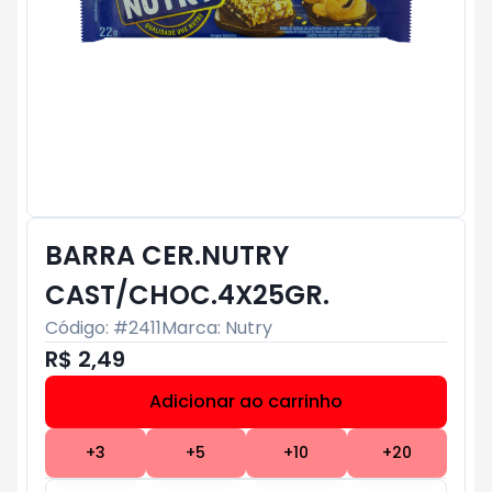
BARRA CER.NUTRY
CAST/CHOC.4X25GR.
Código: #
2411
Marca:
Nutry
R$ 2,49
Adicionar ao carrinho
Subtotal:
R$ 0
+
3
+
5
+
10
+
20