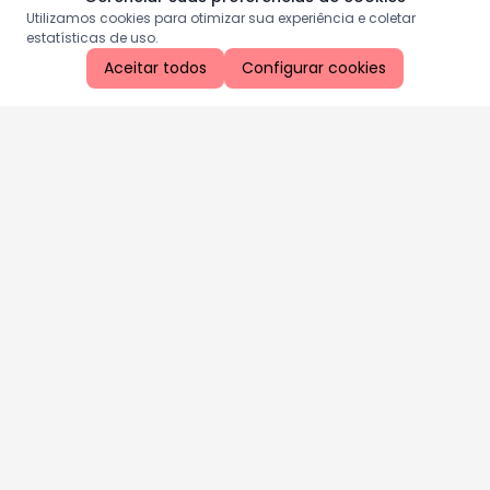
Utilizamos cookies para otimizar sua experiência e coletar
estatísticas de uso.
Aceitar todos
Configurar cookies
Aproveite as nossas promoções!
Cadastre seu e-mail e receba ofertas exclusivas.
QUERO RECEBER