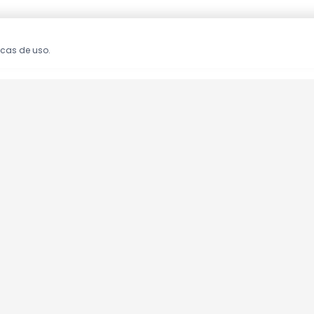
icas de uso.
oções!
clusivas.