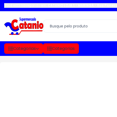
Você está navegando em:
CATANIO LOJA 1 - MARINGÁ
-
Rua Pioneir
Categorias
Categorias