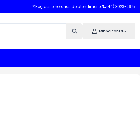
Regiões e horários de atendimento
(44) 3023-2915
Minha conta