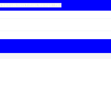
a Gertrude Heck Fritzen
,
Maringá
-
PR