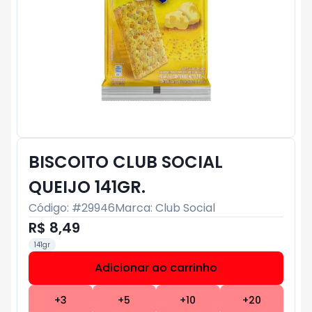
BISCOITO CLUB SOCIAL
QUEIJO 141GR.
Código: #
29946
Marca:
Club Social
R$ 8,49
141gr
Adicionar ao carrinho
Subtotal:
R$ 0
+
3
+
5
+
10
+
20