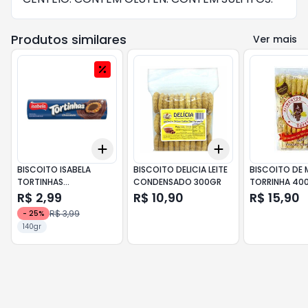
Produtos similares
Ver mais
Add
Add
+
3
+
5
+
10
+
3
+
5
+
10
BISCOITO ISABELA
BISCOITO DELICIA LEITE
BISCOITO DE 
TORTINHAS
CONDENSADO 300GR
TORRINHA 40
CHOCOLATE 140GR.
R$ 2,99
R$ 10,90
R$ 15,90
R$ 3,99
-
25
%
140gr