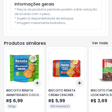
Informações gerais
* Preços de produtos pesáveis podem sofrer variação 
de acordo com o peso;

* Sujeito à disponibilidade de estoque;

* Imagem meramente ilustrativa;
Produtos similares
Ver mais
Add
Add
+
3
+
5
+
10
+
3
+
5
+
10
BISCOITO RENATA
BISCOITO RENATA
BISCOITO IT
AMANTEIGADO COCO
CREAM CRACKER
LOOK NAPOL.5
330GR.
360GR.
R$ 6,99
R$ 5,99
R$ 3,69
330gr
360 Grama(s)