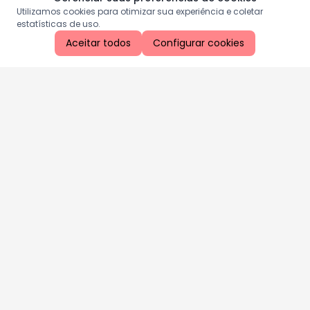
Utilizamos cookies para otimizar sua experiência e coletar
estatísticas de uso.
Aceitar todos
Configurar cookies
Aproveite as nossas promoções!
Cadastre seu e-mail e receba ofertas exclusivas.
QUERO RECEBER