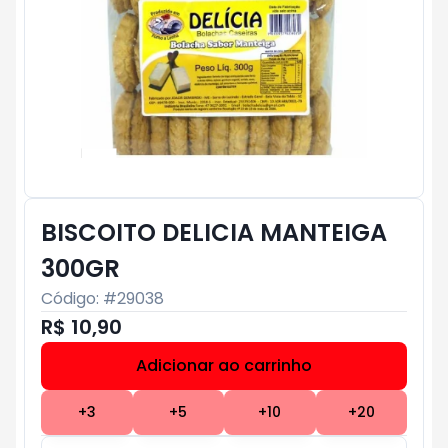
BISCOITO DELICIA MANTEIGA
300GR
Código: #
29038
R$ 10,90
Adicionar ao carrinho
Subtotal:
R$ 0
+
3
+
5
+
10
+
20