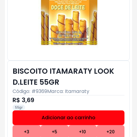
BISCOITO ITAMARATY LOOK
D.LEITE 55GR
Código: #
9369
Marca:
Itamaraty
R$ 3,69
55gr
Adicionar ao carrinho
Subtotal:
R$ 0
+
3
+
5
+
10
+
20