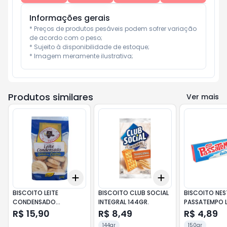
Informações gerais
* Preços de produtos pesáveis podem sofrer variação 
de acordo com o peso;

* Sujeito à disponibilidade de estoque;

* Imagem meramente ilustrativa;
Produtos similares
Ver mais
Add
Add
+
3
+
5
+
10
+
3
+
5
+
10
BISCOITO LEITE
BISCOITO CLUB SOCIAL
BISCOITO NES
CONDENSADO
INTEGRAL 144GR.
PASSATEMPO L
TORRINHA 330G
150GR
R$ 15,90
R$ 8,49
R$ 4,89
144gr
150gr