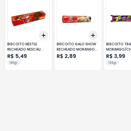
Add
Add
+
3
+
5
+
10
+
3
+
5
+
10
BISCOITO NESTLE
BISCOITO GALO SHOW
BISCOITO TRA
RECHEADO NESCAU
RECHEADO MORANGO
MORANGO/CH
140GR.
112GR
126GR.
R$ 5,49
R$ 2,89
R$ 3,99
140gr
126gr