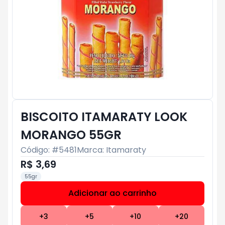
BISCOITO ITAMARATY LOOK
MORANGO 55GR
Código: #
5481
Marca:
Itamaraty
R$ 3,69
55gr
Adicionar ao carrinho
Subtotal:
R$ 0
+
3
+
5
+
10
+
20