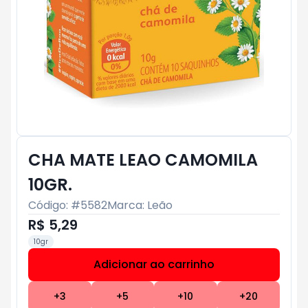
CHA MATE LEAO CAMOMILA
10GR.
Código: #
5582
Marca:
Leão
R$ 5,29
10gr
Adicionar ao carrinho
Subtotal:
R$ 0
+
3
+
5
+
10
+
20