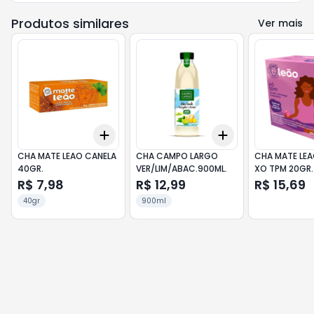
Produtos similares
Ver mais
Add
Add
+
3
+
5
+
10
+
3
+
5
+
10
CHA MATE LEAO CANELA
CHA CAMPO LARGO
CHA MATE LEA
40GR.
VER/LIM/ABAC.900ML.
XO TPM 20GR.
R$ 7,98
R$ 12,99
R$ 15,69
40gr
900ml