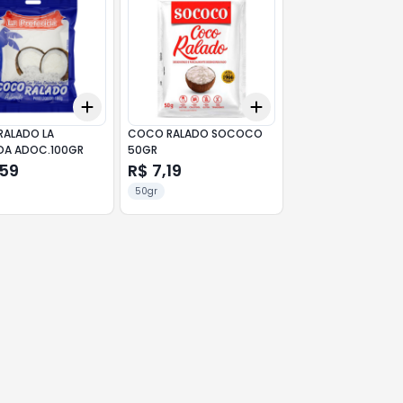
Add
Add
10
+
3
+
5
+
10
+
3
+
5
+
10
ALADO LA
COCO RALADO SOCOCO
IDA ADOC.100GR
50GR
,59
R$ 7,19
50gr