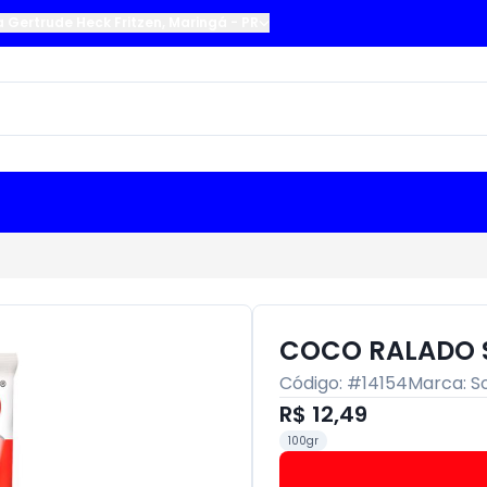
a Gertrude Heck Fritzen
,
Maringá
-
PR
COCO RALADO 
Código: #
14154
Marca:
S
R$ 12,49
100gr