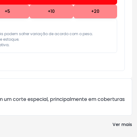
+
5
+
10
+
20
eis podem sofrer variação de acordo com o peso;

e estoque;

tiva;
am um corte especial, principalmente em coberturas
Ver mais