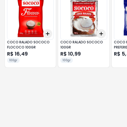
Add
Add
+
3
+
5
+
10
+
3
+
5
+
COCO RALADO SOCOCO
COCO RALADO SOCOCO
COCO R
FLOCOCO 100GR
100GR
PREFER
R$ 16,49
R$ 10,99
R$ 5
100gr
100gr