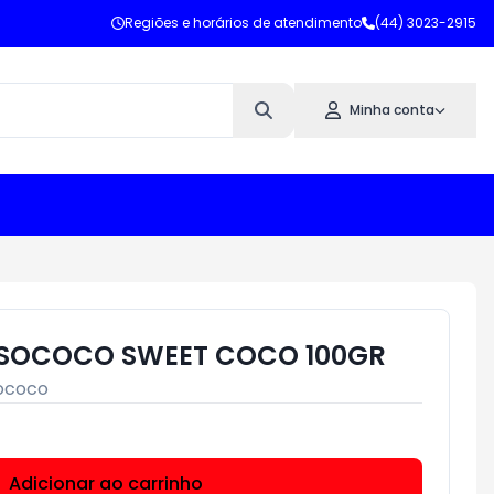
Regiões e horários de atendimento
(44) 3023-2915
Minha conta
SOCOCO SWEET COCO 100GR
ococo
Adicionar ao carrinho
Subtotal:
R$ 0,00