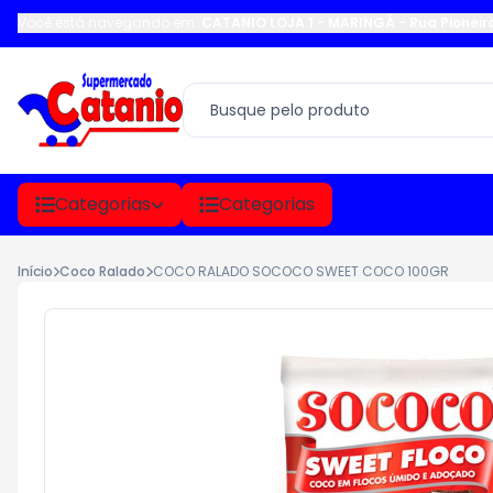
Você está navegando em:
CATANIO LOJA 1 - MARINGÁ
-
Rua Pioneir
Categorias
Categorias
Início
Coco Ralado
COCO RALADO SOCOCO SWEET COCO 100GR