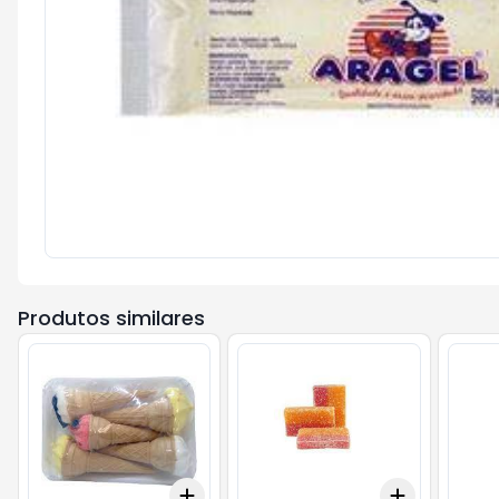
Produtos similares
Add
Add
+
3
+
5
+
10
+
3
+
5
+