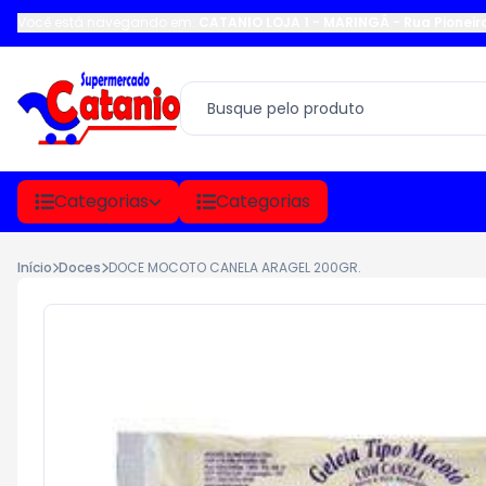
Você está navegando em:
CATANIO LOJA 1 - MARINGÁ
-
Rua Pioneir
Categorias
Categorias
Início
Doces
DOCE MOCOTO CANELA ARAGEL 200GR.