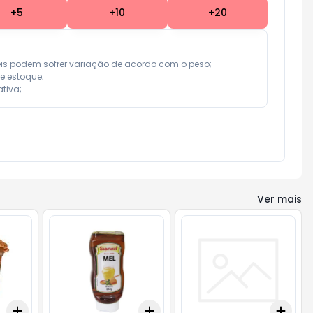
+
5
+
10
+
20
eis podem sofrer variação de acordo com o peso;

e estoque;

tiva;
Ver mais
Add
Add
Add
+
3
+
5
+
10
+
3
+
5
+
10
+
3