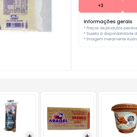
+
3
Informações gerais
* Preços de produtos pesáv
* Sujeito à disponibilidade d
* Imagem meramente ilustra
Add
Add
10
+
3
+
5
+
10
+
3
+
5
+
10