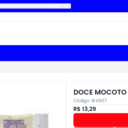
a Gertrude Heck Fritzen
,
Maringá
-
PR
DOCE MOCOTO 
Código: #
4507
R$ 13,29