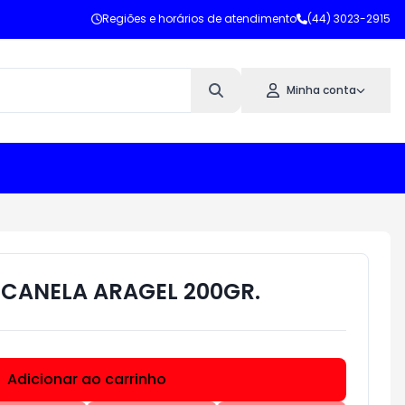
Regiões e horários de atendimento
(44) 3023-2915
Minha conta
CANELA ARAGEL 200GR.
Adicionar ao carrinho
Subtotal:
R$ 0,00