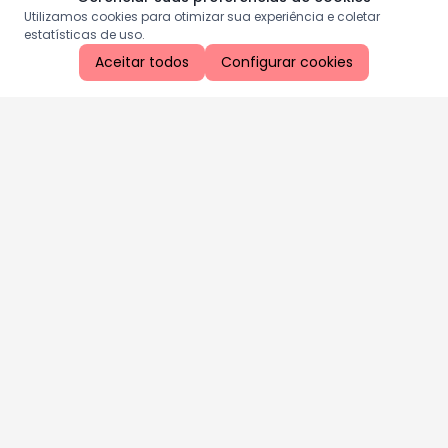
Utilizamos cookies para otimizar sua experiência e coletar
estatísticas de uso.
Aceitar todos
Configurar cookies
Aproveite as nossas promoções!
Cadastre seu e-mail e receba ofertas exclusivas.
QUERO RECEBER