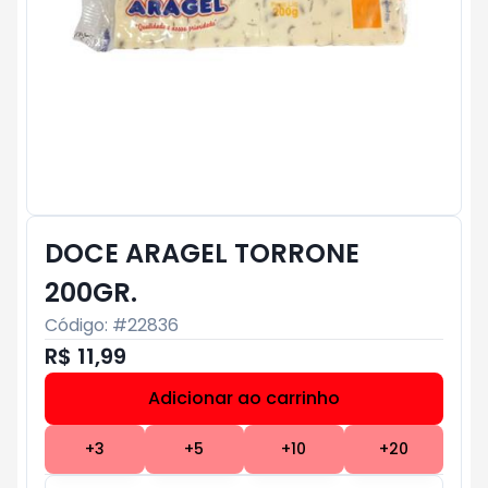
DOCE ARAGEL TORRONE
200GR.
Código: #
22836
R$ 11,99
Adicionar ao carrinho
Subtotal:
R$ 0
+
3
+
5
+
10
+
20