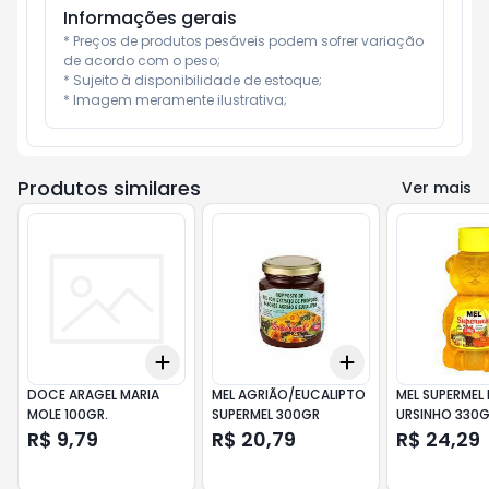
Informações gerais
* Preços de produtos pesáveis podem sofrer variação 
de acordo com o peso;

* Sujeito à disponibilidade de estoque;

* Imagem meramente ilustrativa;
Produtos similares
Ver mais
Add
Add
+
3
+
5
+
10
+
3
+
5
+
10
DOCE ARAGEL MARIA
MEL AGRIÃO/EUCALIPTO
MEL SUPERMEL
MOLE 100GR.
SUPERMEL 300GR
URSINHO 330
R$ 9,79
R$ 20,79
R$ 24,29