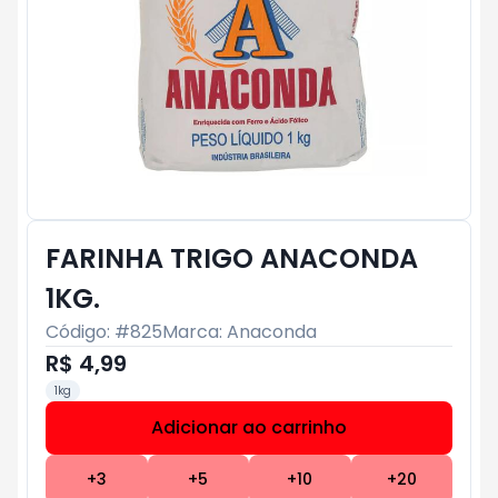
FARINHA TRIGO ANACONDA
1KG.
Código: #
825
Marca:
Anaconda
R$ 4,99
1kg
Adicionar ao carrinho
Subtotal:
R$ 0
+
3
+
5
+
10
+
20