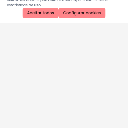
estatísticas de uso.
Aceitar todos
Configurar cookies
Aproveite as nossas promoções!
Cadastre seu e-mail e receba ofertas exclusivas.
QUERO RECEBER