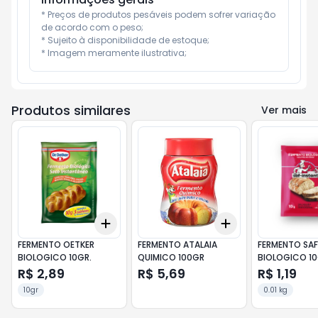
* Preços de produtos pesáveis podem sofrer variação 
de acordo com o peso;

* Sujeito à disponibilidade de estoque;

* Imagem meramente ilustrativa;
Produtos similares
Ver mais
Add
Add
+
3
+
5
+
10
+
3
+
5
+
10
FERMENTO OETKER
FERMENTO ATALAIA
FERMENTO SAF
BIOLOGICO 10GR.
QUIMICO 100GR
BIOLOGICO 1
R$ 2,89
R$ 5,69
R$ 1,19
10gr
0.01 kg