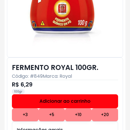
FERMENTO ROYAL 100GR.
Código: #
849
Marca:
Royal
R$ 6,29
100gr
Adicionar ao carrinho
Subtotal:
R$ 0
+
3
+
5
+
10
+
20
Informações gerais