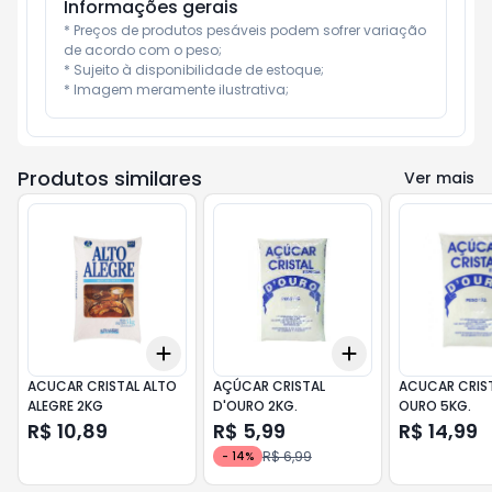
Informações gerais
* Preços de produtos pesáveis podem sofrer variação 
de acordo com o peso;

* Sujeito à disponibilidade de estoque;

* Imagem meramente ilustrativa;
Produtos similares
Ver mais
Add
Add
+
3
+
5
+
10
+
3
+
5
+
10
ACUCAR CRISTAL ALTO
AÇÚCAR CRISTAL
ACUCAR CRIS
ALEGRE 2KG
D'OURO 2KG.
OURO 5KG.
R$ 10,89
R$ 5,99
R$ 14,99
R$ 6,99
-
14
%