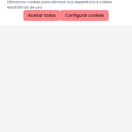
Utilizamos cookies para otimizar sua experiência e coletar
estatísticas de uso.
Aceitar todos
Configurar cookies
Aproveite as nossas promoções!
Cadastre seu e-mail e receba ofertas exclusivas.
QUERO RECEBER