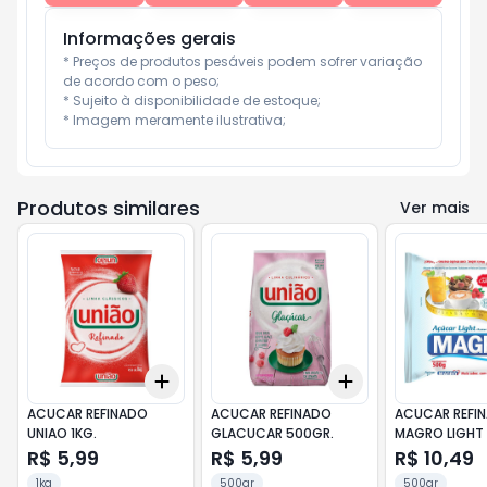
Informações gerais
* Preços de produtos pesáveis podem sofrer variação 
de acordo com o peso;

* Sujeito à disponibilidade de estoque;

* Imagem meramente ilustrativa;
Produtos similares
Ver mais
Add
Add
+
3
+
5
+
10
+
3
+
5
+
10
ACUCAR REFINADO
ACUCAR REFINADO
ACUCAR REFI
UNIAO 1KG.
GLACUCAR 500GR.
MAGRO LIGHT
R$ 5,99
R$ 5,99
R$ 10,49
1kg
500gr
500gr