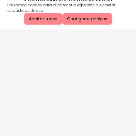
Utilizamos cookies para otimizar sua experiência e coletar
estatísticas de uso.
Aceitar todos
Configurar cookies
Aproveite as nossas promoções!
Cadastre seu e-mail e receba ofertas exclusivas.
QUERO RECEBER