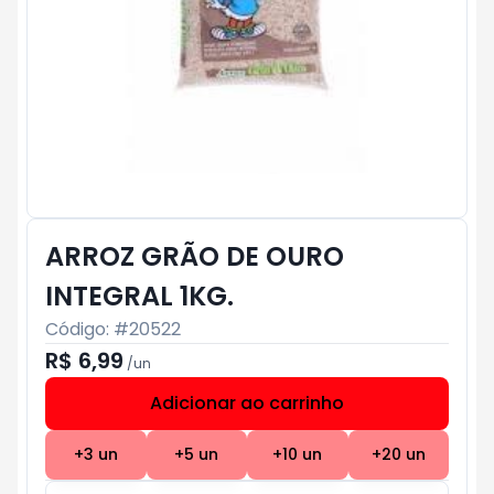
ARROZ GRÃO DE OURO
INTEGRAL 1KG.
Código: #
20522
R$ 6,99
/
un
Adicionar ao carrinho
Subtotal:
R$ 0
+
3
un
+
5
un
+
10
un
+
20
un