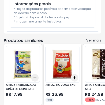
Informações gerais
* Preços de produtos pesáveis podem sofrer variação 
de acordo com o peso;

* Sujeito à disponibilidade de estoque;

* Imagem meramente ilustrativa;
Produtos similares
Ver mais
Add
Add
+
3
+
5
+
10
+
3
+
5
+
10
ARROZ PARBOILIZADO
ARROZ TIO JOAO 5KG
ARROZ GREGO
GRÃO DE OURO 5KG
5KG
R$ 17,99
R$ 36,99
R$ 24,99
R$ 27,
5kg
-
10
%