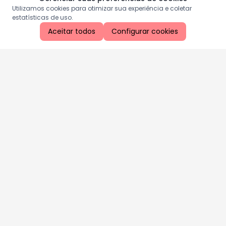
Utilizamos cookies para otimizar sua experiência e coletar
estatísticas de uso.
Aceitar todos
Configurar cookies
Aproveite as nossas promoções!
Cadastre seu e-mail e receba ofertas exclusivas.
QUERO RECEBER