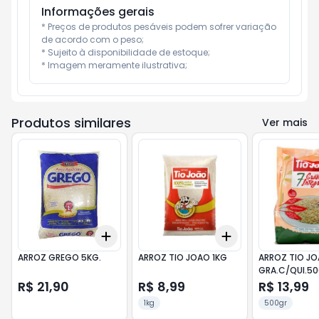
Informações gerais
* Preços de produtos pesáveis podem sofrer variação 
de acordo com o peso;

* Sujeito à disponibilidade de estoque;

* Imagem meramente ilustrativa;
Produtos similares
Ver mais
Add
Add
+
3
+
5
+
10
+
3
+
5
+
10
ARROZ GREGO 5KG.
ARROZ TIO JOAO 1KG
ARROZ TIO JO
GRA.C/QUI.5
R$ 21,90
R$ 8,99
R$ 13,99
1kg
500gr