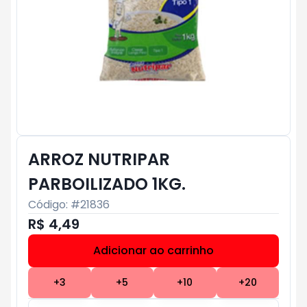
ARROZ NUTRIPAR
PARBOILIZADO 1KG.
Código: #
21836
R$ 4,49
Adicionar ao carrinho
Subtotal:
R$ 0
+
3
+
5
+
10
+
20