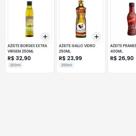
Add
Add
+
3
+
5
+
10
+
3
+
5
+
10
AZEITE BORGES EXTRA
AZEITE GALLO VIDRO
AZEITE PRAME
VIRGEM 250ML.
250ML.
400ML.
R$ 32,90
R$ 23,99
R$ 26,90
250ml
250ml