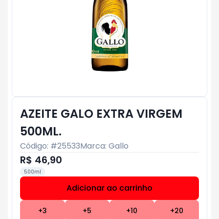
AZEITE GALO EXTRA VIRGEM
500ML.
Código: #
25533
Marca:
Gallo
R$ 46,90
500ml
Adicionar ao carrinho
Subtotal:
R$ 0
+
3
+
5
+
10
+
20