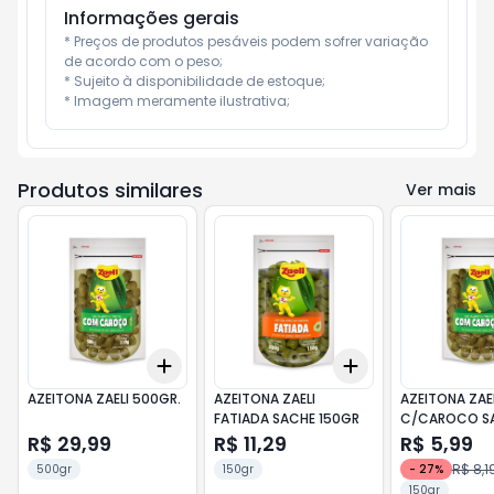
Informações gerais
* Preços de produtos pesáveis podem sofrer variação 
de acordo com o peso;

* Sujeito à disponibilidade de estoque;

* Imagem meramente ilustrativa;
Produtos similares
Ver mais
Add
Add
+
3
+
5
+
10
+
3
+
5
+
10
AZEITONA ZAELI 500GR.
AZEITONA ZAELI
AZEITONA ZAE
FATIADA SACHE 150GR
C/CAROCO S
150GR
R$ 29,99
R$ 11,29
R$ 5,99
R$ 8,1
500gr
150gr
-
27
%
150gr