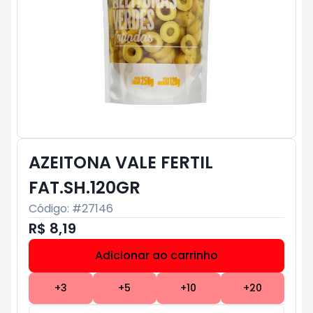
AZEITONA VALE FERTIL
FAT.SH.120GR
Código: #
27146
R$ 8,19
Adicionar ao carrinho
Subtotal:
R$ 0
+
3
+
5
+
10
+
20