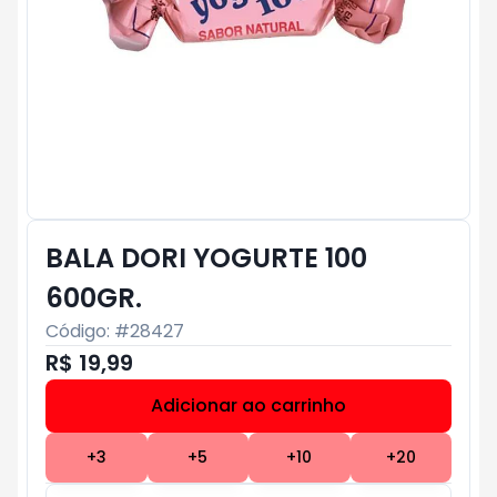
BALA DORI YOGURTE 100
600GR.
Código: #
28427
R$ 19,99
Adicionar ao carrinho
Subtotal:
R$ 0
+
3
+
5
+
10
+
20