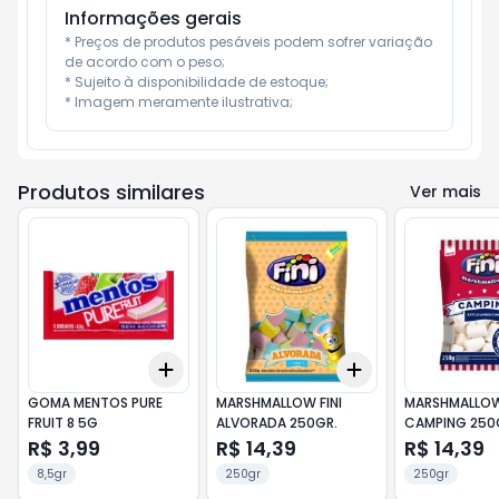
Informações gerais
* Preços de produtos pesáveis podem sofrer variação 
de acordo com o peso;

* Sujeito à disponibilidade de estoque;

* Imagem meramente ilustrativa;
Produtos similares
Ver mais
Add
Add
+
3
+
5
+
10
+
3
+
5
+
10
GOMA MENTOS PURE
MARSHMALLOW FINI
MARSHMALLOW 
FRUIT 8 5G
ALVORADA 250GR.
CAMPING 250
R$ 3,99
R$ 14,39
R$ 14,39
8,5gr
250gr
250gr