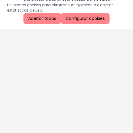
Utilizamos cookies para otimizar sua experiência e coletar
estatísticas de uso.
Aceitar todos
Configurar cookies
Aproveite as nossas promoções!
Cadastre seu e-mail e receba ofertas exclusivas.
QUERO RECEBER