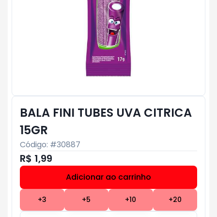
BALA FINI TUBES UVA CITRICA
15GR
Código: #
30887
R$ 1,99
Adicionar ao carrinho
Subtotal:
R$ 0
+
3
+
5
+
10
+
20