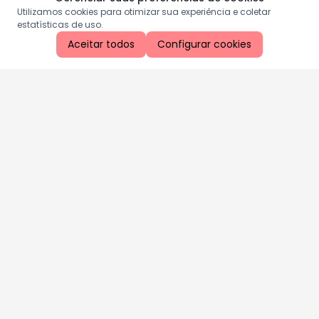
Utilizamos cookies para otimizar sua experiência e coletar
estatísticas de uso.
Aceitar todos
Configurar cookies
Aproveite as nossas promoções!
Cadastre seu e-mail e receba ofertas exclusivas.
QUERO RECEBER