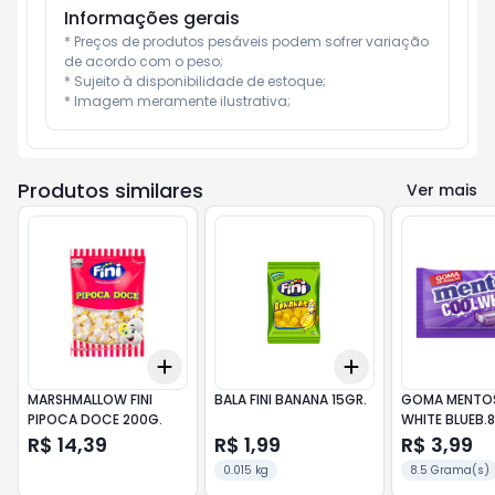
Informações gerais
* Preços de produtos pesáveis podem sofrer variação 
de acordo com o peso;

* Sujeito à disponibilidade de estoque;

* Imagem meramente ilustrativa;
Produtos similares
Ver mais
Add
Add
+
3
+
5
+
10
+
3
+
5
+
10
MARSHMALLOW FINI
BALA FINI BANANA 15GR.
GOMA MENTO
PIPOCA DOCE 200G.
WHITE BLUEB.8
R$ 14,39
R$ 1,99
R$ 3,99
0.015 kg
8.5 Grama(s)