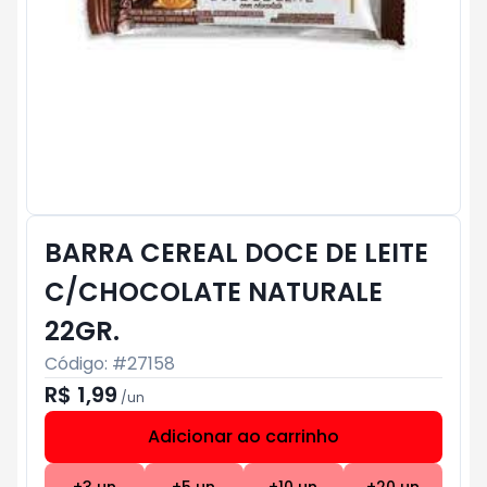
BARRA CEREAL DOCE DE LEITE
C/CHOCOLATE NATURALE
22GR.
Código: #
27158
R$ 1,99
/
un
Adicionar ao carrinho
Subtotal:
R$ 0