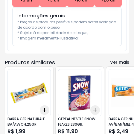
+
3
un
+
5
un
+
10
un
+
20
un
Informações gerais
* Preços de produtos pesáveis podem sofrer variação 
de acordo com o peso;

* Sujeito à disponibilidade de estoque;

* Imagem meramente ilustrativa;
Produtos similares
Ver mais
Add
Add
+
3
+
5
+
10
+
3
+
5
+
10
BARRA CER.NATURALE
CEREAL NESTLE SNOW
BARRA CER.NU
BA/AV/CH.25GR
FLAKES 230GR.
AV/BAN/MEL 
R$ 1,99
R$ 11,90
R$ 2,49