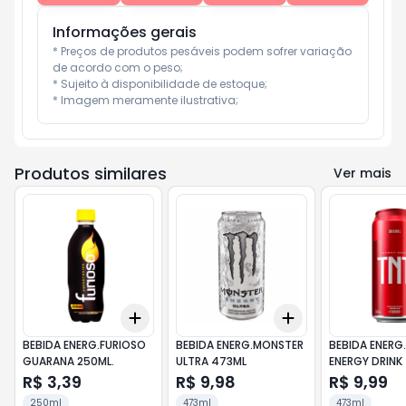
Informações gerais
* Preços de produtos pesáveis podem sofrer variação 
de acordo com o peso;

* Sujeito à disponibilidade de estoque;

* Imagem meramente ilustrativa;
Produtos similares
Ver mais
Add
Add
+
3
+
5
+
10
+
3
+
5
+
10
BEBIDA ENERG.FURIOSO
BEBIDA ENERG.MONSTER
BEBIDA ENERG
GUARANA 250ML.
ULTRA 473ML
ENERGY DRINK
R$ 3,39
R$ 9,98
R$ 9,99
250ml
473ml
473ml