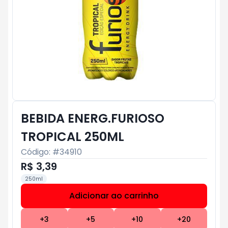
BEBIDA ENERG.FURIOSO
TROPICAL 250ML
Código: #
34910
R$ 3,39
250ml
Adicionar ao carrinho
Subtotal:
R$ 0
+
3
+
5
+
10
+
20