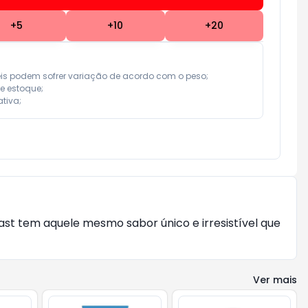
+
5
+
10
+
20
eis podem sofrer variação de acordo com o peso;

e estoque;

tiva;
st tem aquele mesmo sabor único e irresistível que
Ver mais