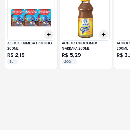
Add
Add
+
3
+
5
+
10
+
3
+
5
+
ACHOC.FRIMESA FRIMINHO
ACHOC.CHOCOMILK
ACHOC
200ML.
GARRAFA 200ML.
200ML.
R$ 2,19
R$ 5,29
R$ 3,
3un
200ml