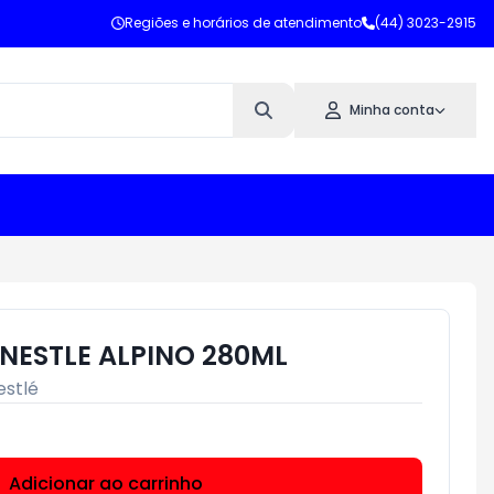
Regiões e horários de atendimento
(44) 3023-2915
Minha conta
 NESTLE ALPINO 280ML
estlé
Adicionar ao carrinho
Subtotal:
R$ 0,00