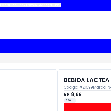
a Gertrude Heck Fritzen
,
Maringá
-
PR
BEBIDA LACTEA
Código: #
21699
Marca:
N
R$ 8,69
280ml