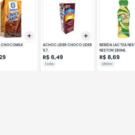
Add
Add
10
+
3
+
5
+
10
+
3
+
5
+
10
.CHOCOMILK
ACHOC.LIDER CHOCO LIDER
BEBIDA LACTEA NES
1LT.
NESTON 280ML
29
R$ 6,49
R$ 8,69
1 Litro
280ml