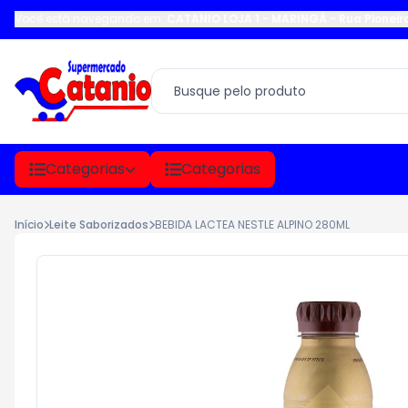
Você está navegando em:
CATANIO LOJA 1 - MARINGÁ
-
Rua Pioneir
Categorias
Categorias
Início
Leite Saborizados
BEBIDA LACTEA NESTLE ALPINO 280ML