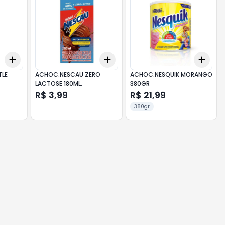
Add
Add
Add
+
3
+
5
+
10
+
3
+
5
+
10
+
3
TLE
ACHOC.NESCAU ZERO
ACHOC.NESQUIK MORANGO
LACTOSE 180ML.
380GR
R$ 3,99
R$ 21,99
380gr