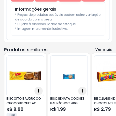
Informações gerais
* Preços de produtos pesáveis podem sofrer variação 
de acordo com o peso;

* Sujeito à disponibilidade de estoque;

* Imagem meramente ilustrativa;
Produtos similares
Ver mais
Add
Add
+
3
+
5
+
10
+
3
+
5
+
10
BISCOITO BAUDUCCO
BISC.RENATA COOKIES
BISC.LIANE KID
CHOCOBISCUIT AO
BAUN/CHOC.40G.
CHOCOLATE 1
LEITE 80G
R$ 9,90
R$ 1,99
R$ 2,79
80gr