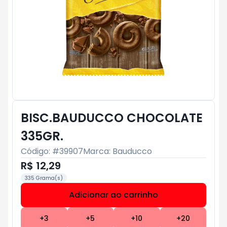
BISC.BAUDUCCO CHOCOLATE
335GR.
Código: #
39907
Marca:
Bauducco
R$ 12,29
335 Grama(s)
Adicionar ao carrinho
Subtotal:
R$ 0
+
3
+
5
+
10
+
20