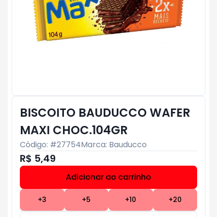
BISCOITO BAUDUCCO WAFER
MAXI CHOC.104GR
Código: #
27754
Marca:
Bauducco
R$ 5,49
Adicionar ao carrinho
Subtotal:
R$ 0
+
3
+
5
+
10
+
20