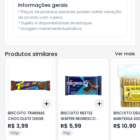
Informações gerais
* Preços de produtos pesáveis podem sofrer variação 
de acordo com o peso;

* Sujeito à disponibilidade de estoque;

* Imagem meramente ilustrativa;
Produtos similares
Ver mais
Add
Add
+
3
+
5
+
10
+
3
+
5
+
10
BISCOITO TRAKINAS
BISCOITO NESTLE
BISCOITO DEL
CHOCOLATE 126GR.
WAFFER NEGRESCO
MANTEIGA 30
110GR.
R$ 3,99
R$ 5,99
R$ 10,90
126gr
110gr