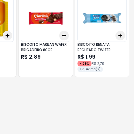
Add
Add
Add
+
3
+
5
+
10
+
3
+
5
+
10
+
3
BISCOITO MARILAN WAFER
BISCOITO RENATA
BRIGADEIRO 80GR
RECHEADO TWITER
.
BAUNILHA 112GR
R$ 2,89
R$ 1,99
R$ 2,79
-
29
%
112 Grama(s)