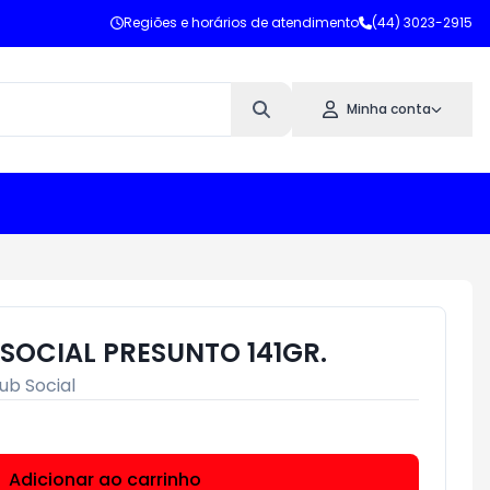
Regiões e horários de atendimento
(44) 3023-2915
Minha conta
SOCIAL PRESUNTO 141GR.
ub Social
Adicionar ao carrinho
Subtotal:
R$ 0,00