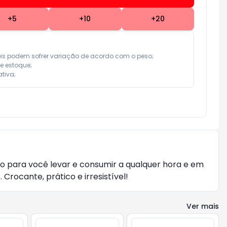
+
5
+
10
+
20
eis podem sofrer variação de acordo com o peso;

e estoque;

tiva;
ito para você levar e consumir a qualquer hora e em
rocante, prático e irresistível!
Ver mais