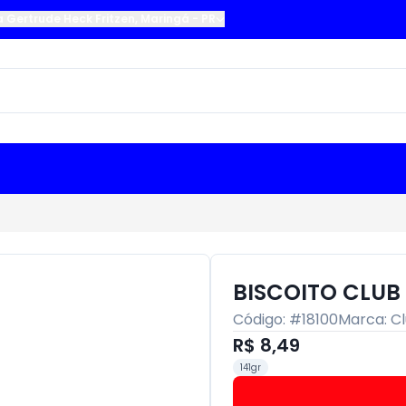
a Gertrude Heck Fritzen
,
Maringá
-
PR
BISCOITO CLUB 
Código: #
18100
Marca:
Cl
R$ 8,49
141gr