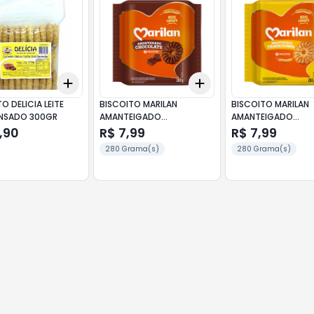
Add
Add
10
+
3
+
5
+
10
+
3
+
5
+
10
O DELICIA LEITE
BISCOITO MARILAN
BISCOITO MARILAN
NSADO 300GR
AMANTEIGADO
AMANTEIGADO
CHOCOLATE 280GR.
TRADICIONAL 280GR
,90
R$ 7,99
R$ 7,99
280 Grama(s)
280 Grama(s)