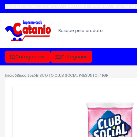
Você está navegando em:
CATANIO LOJA 1 - MARINGÁ
-
Rua Pioneir
Categorias
Categorias
Início
Biscoitos
BISCOITO CLUB SOCIAL PRESUNTO 141GR.