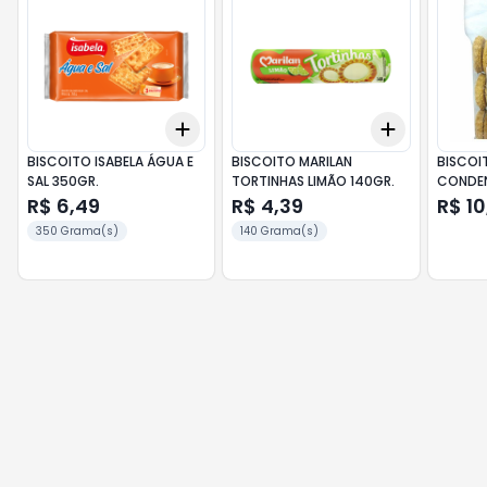
Add
Add
+
3
+
5
+
10
+
3
+
5
+
BISCOITO ISABELA ÁGUA E
BISCOITO MARILAN
BISCOIT
SAL 350GR.
TORTINHAS LIMÃO 140GR.
CONDE
R$ 6,49
R$ 4,39
R$ 10
350 Grama(s)
140 Grama(s)