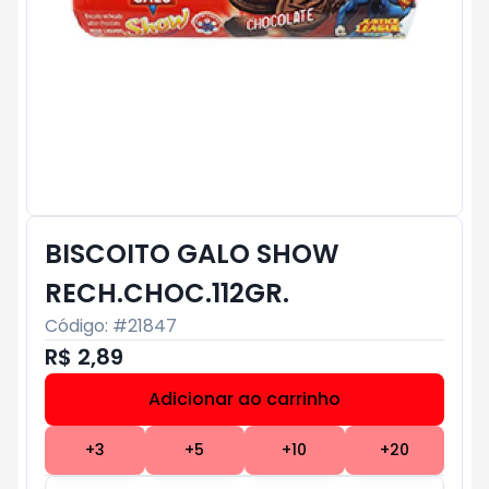
BISCOITO GALO SHOW
RECH.CHOC.112GR.
Código: #
21847
R$ 2,89
Adicionar ao carrinho
Subtotal:
R$ 0
+
3
+
5
+
10
+
20