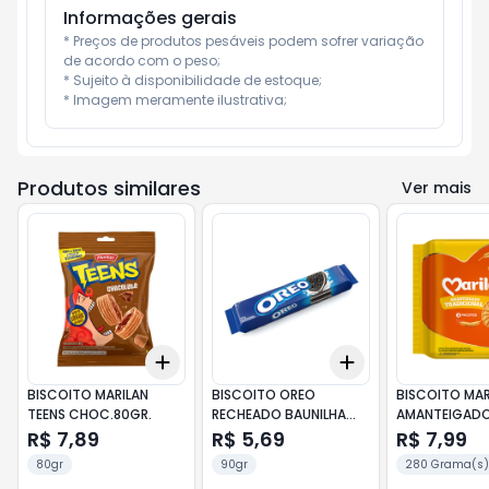
Informações gerais
* Preços de produtos pesáveis podem sofrer variação 
de acordo com o peso;

* Sujeito à disponibilidade de estoque;

* Imagem meramente ilustrativa;
Produtos similares
Ver mais
Add
Add
+
3
+
5
+
10
+
3
+
5
+
10
BISCOITO MARILAN
BISCOITO OREO
BISCOITO MAR
TEENS CHOC.80GR.
RECHEADO BAUNILHA
AMANTEIGAD
90GR
TRADICIONAL 
R$ 7,89
R$ 5,69
R$ 7,99
80gr
90gr
280 Grama(s)