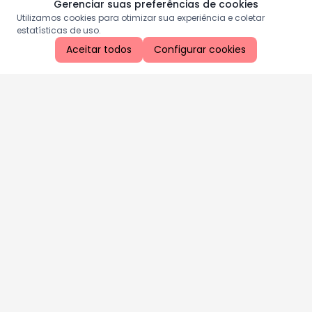
Gerenciar suas preferências de cookies
Utilizamos cookies para otimizar sua experiência e coletar
estatísticas de uso.
Aceitar todos
Configurar cookies
Aproveite as nossas promoções!
Cadastre seu e-mail e receba ofertas exclusivas.
QUERO RECEBER