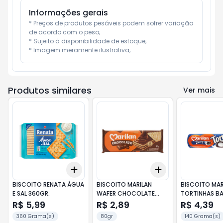
Informações gerais
* Preços de produtos pesáveis podem sofrer variação 
de acordo com o peso;

* Sujeito à disponibilidade de estoque;

* Imagem meramente ilustrativa;
Produtos similares
Ver mais
Add
Add
+
3
+
5
+
10
+
3
+
5
+
10
BISCOITO RENATA ÁGUA
BISCOITO MARILAN
BISCOITO MAR
E SAL 360GR.
WAFER CHOCOLATE
TORTINHAS B
80GR
140GR.
R$ 5,99
R$ 2,89
R$ 4,39
360 Grama(s)
80gr
140 Grama(s)