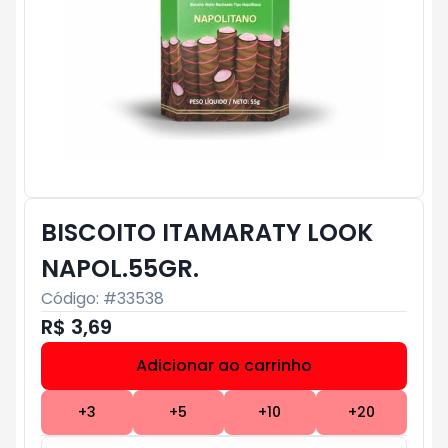
BISCOITO ITAMARATY LOOK
NAPOL.55GR.
Código: #
33538
R$ 3,69
Adicionar ao carrinho
Subtotal:
R$ 0
+
3
+
5
+
10
+
20