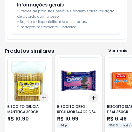
Informações gerais
* Preços de produtos pesáveis podem sofrer variação 
de acordo com o peso;

* Sujeito à disponibilidade de estoque;

* Imagem meramente ilustrativa;
Produtos similares
Ver mais
Add
Add
+
3
+
5
+
10
+
3
+
5
+
10
BISCOITO DELICIA
BISCOITO OREO
BISCOITO ISA
MANTEIGA 300GR
RECH.MOR.144GR C/4
E SAL 350GR.
36GR
R$ 10,90
R$ 10,99
R$ 6,49
144gr
350 Grama(s)