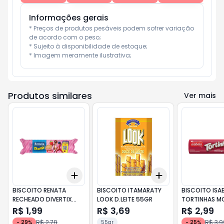
Informações gerais
* Preços de produtos pesáveis podem sofrer variação 
de acordo com o peso;

* Sujeito à disponibilidade de estoque;

* Imagem meramente ilustrativa;
Produtos similares
Ver mais
Add
Add
+
3
+
5
+
10
+
3
+
5
+
10
BISCOITO RENATA
BISCOITO ITAMARATY
BISCOITO ISA
RECHEADO DIVERTIX
LOOK D.LEITE 55GR
TORTINHAS 
MORANGO 112GR
140GR.
R$ 1,99
R$ 3,69
R$ 2,99
R$ 2,79
R$ 3,9
-
29
%
55gr
-
25
%