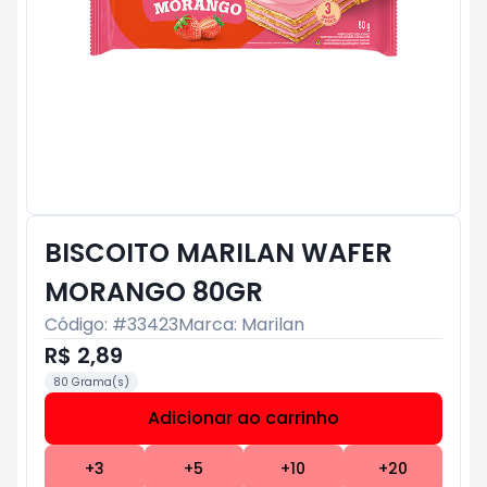
BISCOITO MARILAN WAFER
MORANGO 80GR
Código: #
33423
Marca:
Marilan
R$ 2,89
80 Grama(s)
Adicionar ao carrinho
Subtotal:
R$ 0
+
3
+
5
+
10
+
20