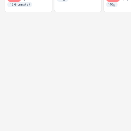
112 Grama(s)
140g