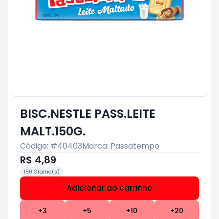
BISC.NESTLE PASS.LEITE
MALT.150G.
Código: #
40403
Marca:
Passatempo
R$ 4,89
150 Grama(s)
Adicionar ao carrinho
Subtotal:
R$ 0
+
3
+
5
+
10
+
20