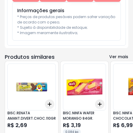
Informações gerais
* Preços de produtos pesáveis podem sofrer variação 
de acordo com o peso;

* Sujeito à disponibilidade de estoque;

* Imagem meramente ilustrativa;
Produtos similares
Ver mais
Add
Add
+
3
+
5
+
10
+
3
+
5
+
10
BISC.RENATA
BISC.NINFA WAFER
BISC.NINF
AMANT.DIVERT.CHOC.110GR
MORANGO 84GR.
CHOCOLAT
R$ 2,69
R$ 3,19
R$ 6,99
0.084 kg