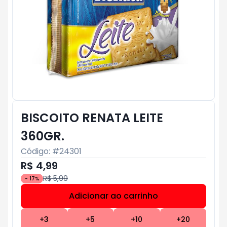
BISCOITO RENATA LEITE
360GR.
Código: #
24301
R$ 4,99
R$ 5,99
-
17
%
Adicionar ao carrinho
Subtotal:
R$ 0
+
3
+
5
+
10
+
20