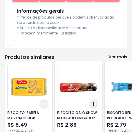
Informações gerais
* Preços de produtos pesáveis podem sofrer variação 
de acordo com o peso;

* Sujeito à disponibilidade de estoque;

* Imagem meramente ilustrativa;
Produtos similares
Ver mais
Add
Add
+
3
+
5
+
10
+
3
+
5
+
10
BISCOITO ISABELA
BISCOITO GALO SHOW
BISCOITO RE
MAIZENA 350GR.
RECHEADO BRIGADEIRO
RECHEADO TW
112GR.
BAUNILHA 112G
R$ 6,49
R$ 2,89
R$ 2,79
350 Grama(s)
112 Grama(s)