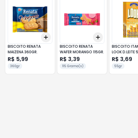
Add
Add
+
3
+
5
+
10
+
3
+
5
+
10
BISCOITO RENATA
BISCOITO RENATA
BISCOITO IT
MAIZENA 360GR.
WAFER MORANGO 115GR.
LOOK D.LEITE 
R$ 5,99
R$ 3,39
R$ 3,69
360gr
115 Grama(s)
55gr