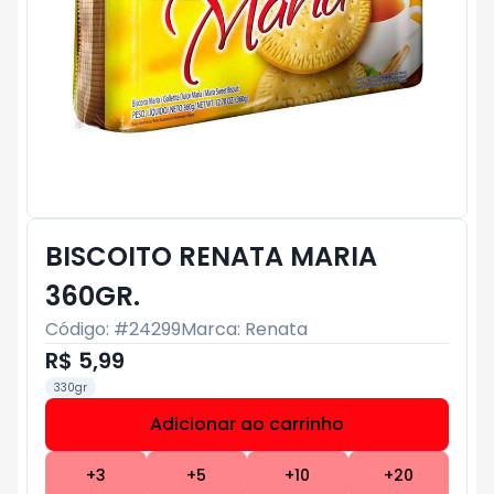
BISCOITO RENATA MARIA
360GR.
Código: #
24299
Marca:
Renata
R$ 5,99
330gr
Adicionar ao carrinho
Subtotal:
R$ 0
+
3
+
5
+
10
+
20