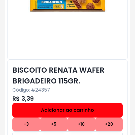
BISCOITO RENATA WAFER
BRIGADEIRO 115GR.
Código: #
24357
R$ 3,39
Adicionar ao carrinho
Subtotal:
R$ 0
+
3
+
5
+
10
+
20