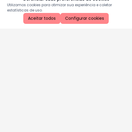
Utilizamos cookies para otimizar sua experiência e coletar
estatísticas de uso.
Aceitar todos
Configurar cookies
Aproveite as nossas promoções!
Cadastre seu e-mail e receba ofertas exclusivas.
QUERO RECEBER