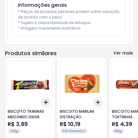
Informações gerais
* Preços de produtos pesáveis podem sofrer variação 
de acordo com o peso;

* Sujeito à disponibilidade de estoque;

* Imagem meramente ilustrativa;
Produtos similares
Ver mais
Add
Add
+
3
+
5
+
10
+
3
+
5
+
10
BISCOITO TRAKINAS
BISCOITO MARILAN
BISCOITO MAR
MEIO/MEIO.126GR.
DISTRAÇÃO
TORTINHAS
CHOCOLATE BRANCO
CHOCOLATE 1
R$ 3,99
R$ 10,19
R$ 4,39
320GR.
126gr
320 Grama(s)
140gr