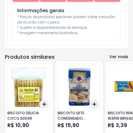
Informações gerais
* Preços de produtos pesáveis podem sofrer variação 
de acordo com o peso;

* Sujeito à disponibilidade de estoque;

* Imagem meramente ilustrativa;
Produtos similares
Ver mais
Add
Add
+
3
+
5
+
10
+
3
+
5
+
10
BISCOITO DELICIA
BISCOITO LEITE
BISCOITO RE
COCO 300GR
CONDENSADO
WAFER BRIGAD
TORRINHA 330G
115GR.
R$ 10,90
R$ 15,90
R$ 3,39