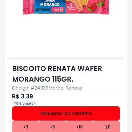
BISCOITO RENATA WAFER
MORANGO 115GR.
Código: #
24339
Marca:
Renata
R$ 3,39
115 Grama(s)
Adicionar ao carrinho
Subtotal:
R$ 0
+
3
+
5
+
10
+
20