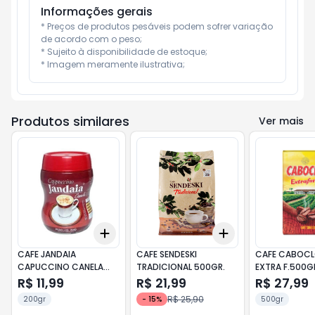
Informações gerais
* Preços de produtos pesáveis podem sofrer variação 
de acordo com o peso;

* Sujeito à disponibilidade de estoque;

* Imagem meramente ilustrativa;
Produtos similares
Ver mais
Add
Add
+
3
+
5
+
10
+
3
+
5
+
10
CAFE JANDAIA
CAFE SENDESKI
CAFE CABOC
CAPUCCINO CANELA
TRADICIONAL 500GR.
EXTRA F.500G
200GR
R$ 11,99
R$ 21,99
R$ 27,99
R$ 25,90
200gr
-
15
%
500gr