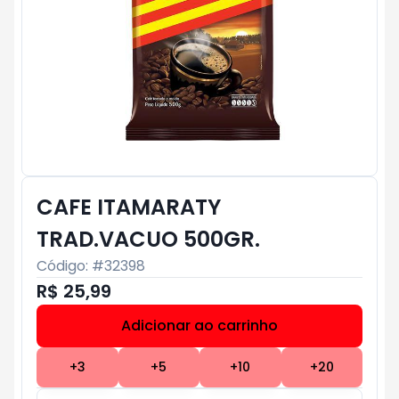
CAFE ITAMARATY
TRAD.VACUO 500GR.
Código: #
32398
R$ 25,99
Adicionar ao carrinho
Subtotal:
R$ 0
+
3
+
5
+
10
+
20