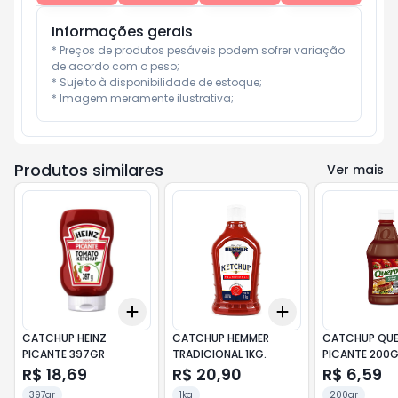
Informações gerais
* Preços de produtos pesáveis podem sofrer variação 
de acordo com o peso;

* Sujeito à disponibilidade de estoque;

* Imagem meramente ilustrativa;
Produtos similares
Ver mais
Add
Add
+
3
+
5
+
10
+
3
+
5
+
10
CATCHUP HEINZ
CATCHUP HEMMER
CATCHUP QU
PICANTE 397GR
TRADICIONAL 1KG.
PICANTE 200G
R$ 18,69
R$ 20,90
R$ 6,59
397gr
1kg
200gr