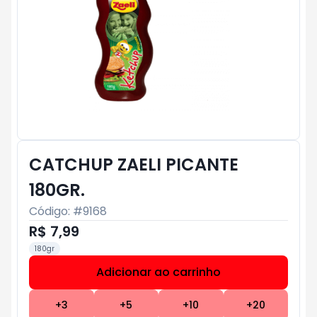
CATCHUP ZAELI PICANTE
180GR.
Código: #
9168
R$ 7,99
180gr
Adicionar ao carrinho
Subtotal:
R$ 0
+
3
+
5
+
10
+
20