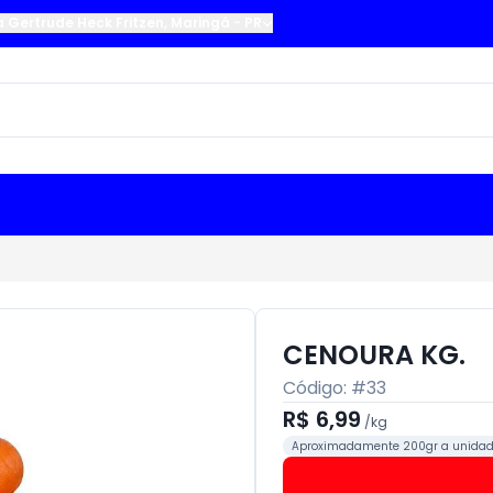
a Gertrude Heck Fritzen
,
Maringá
-
PR
CENOURA KG.
Código: #
33
R$ 6,99
/
kg
Aproximadamente 200gr a unida