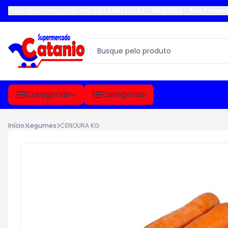
Você está navegando em:
CATANIO LOJA 1 - MARINGÁ
-
Rua Pioneir
Categorias
Categorias
Início
Legumes
CENOURA KG.