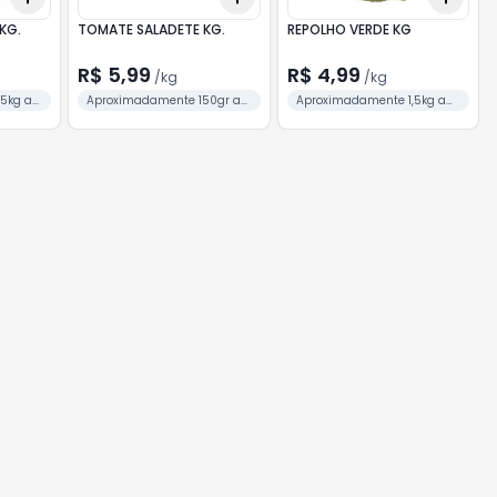
KG.
TOMATE SALADETE KG.
REPOLHO VERDE KG
R$ 5,99
R$ 4,99
/
kg
/
kg
5kg a
Aproximadamente 150gr a
Aproximadamente 1,5kg a
unidade
unidade