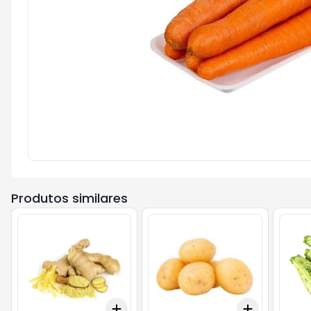
Produtos similares
Add
Add
+
1.5
kg
+
2.5
kg
+
3
kg
+
5