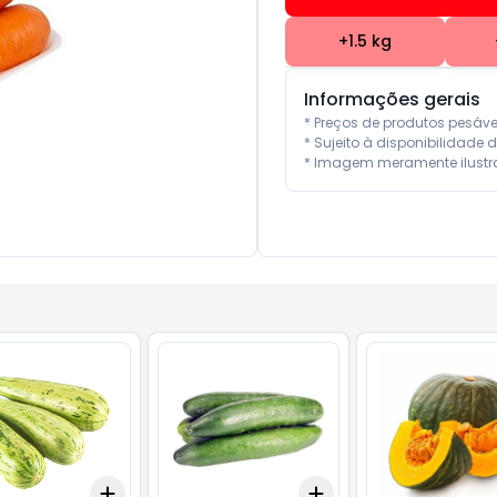
+
1.5
kg
Informações gerais
* Preços de produtos pesáv
* Sujeito à disponibilidade d
* Imagem meramente ilustra
Add
Add
kg
+
3
+
5
+
10
+
1.5
kg
+
2.5
kg