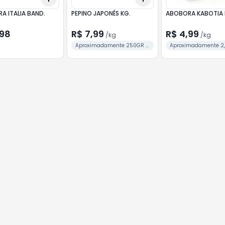
A ITALIA BAND.
PEPINO JAPONÊS KG.
ABOBORA KABOTIA 
,98
R$ 7,99
R$ 4,99
/
kg
/
kg
Aproximadamente 250GR a
Aproximadamente 2,
unidade
unidade