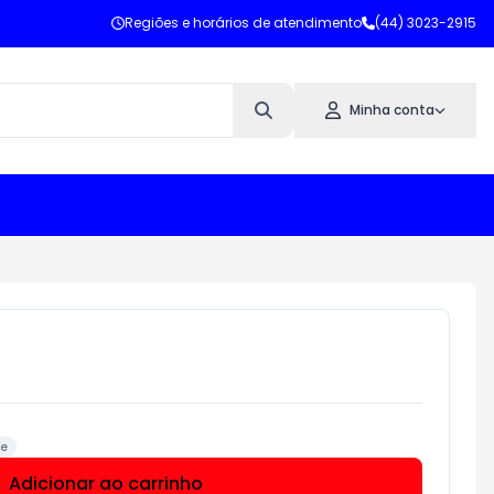
Regiões e horários de atendimento
(44) 3023-2915
Minha conta
de
Adicionar ao carrinho
Subtotal:
R$ 0,00