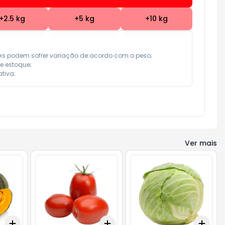
+
2.5
kg
+
5
kg
+
10
kg
eis podem sofrer variação de acordo com o peso;

e estoque;

tiva;
Ver mais
Add
Add
Add
+
3
kg
+
5
kg
+
1.5
kg
+
2.5
kg
+
4.